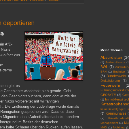
 deportieren
 📚
ein AfD-
t Nazis
Meine Themen
rbrechen von
Absurdistan
(3
(1)
Antisemitismus
(1
ne
BWL
(7)
Ausbildun
e gerne
BRH
(1)
Buchtipp
(1
(5)
Bundeswehr
Digitalisierung
(3)
Feuerwehr
(
sen gibt es
Führungsunterstütz
ie Geschichte wiederholt sich gerade. Geht
GEOBYTE
(2)
Ges
n den Geschichtsbüchern, denn dort wurde der
Immobilienwirtsc
(1)
r Nazis vorbereitet mit willfährigen
Katastrophensc
aft. Die Endlösung der Judenfrage wurde damals
keineGewaltgegenEin
 Remigration gesprochen wird. Dass es dabei
Kommunales
(
(3)
 Migranten ohne Aufenthaltserlaubnis, sondern
(2)
KünstlicheIntel
intergrund im Besitz der deutschen
Mar
Management
(1)
nem kalte Schauer über den Rücken laufen lassen.
MHD
(1)
Mobbing
(1