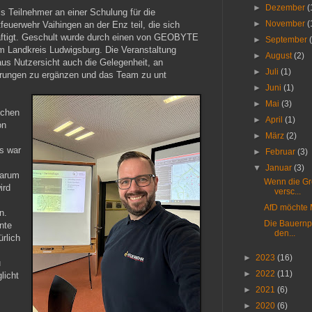
►
Dezember
(
 Teilnehmer an einer Schulung für die
►
November
(
euerwehr Vaihingen an der Enz teil, die sich
äftigt. Geschult wurde durch einen von GEOBYTE
►
September
em Landkreis Ludwigsburg. Die Veranstaltung
►
August
(2)
aus Nutzersicht auch die Gelegenheit, an
►
Juli
(1)
hrungen zu ergänzen und das Team zu unt
►
Juni
(1)
►
Mai
(3)
lchen
►
April
(1)
on
►
März
(2)
s war
►
Februar
(3)
▼
Januar
(3)
warum
Wenn die Gr
ird
versc...
AfD möchte M
n.
Die Bauernpr
nte
den...
ürlich
►
2023
(16)
u
►
2022
(11)
licht
►
2021
(6)
►
2020
(6)