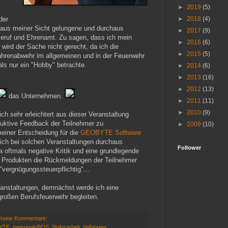
►
2019
(5)
der
►
2018
(4)
ne aus meiner Sicht gelungene und durchaus
►
2017
(9)
eruf und Ehrenamt. Zu sagen, dass ich mein
►
2016
(6)
ird der Sache nicht gerecht, da ich die
►
2015
(5)
fahrenabwehr im allgemeinen und in der Feuerwehr
als nur ein "Hobby" betrachte.
►
2014
(6)
►
2013
(16)
►
2012
(13)
das Unternehmen.
►
2011
(11)
►
2010
(9)
ich sehr erleichtert aus dieser Veranstaltung
ruktive Feedback der Teilnehmer zu
►
2009
(10)
einer Entscheidung für die
GEOBYTE Software
e ich bei solchen Veranstaltungen durchaus
Follower
 oftmals negative Kritik und eine grundlegende
n Produkten die Rückmeldungen der Teilnehmer
"vergnügungssteuerpflichtig"...
eranstaltungen, demnächst werde ich eine
 großen Berufsfeuerwehr begleiten.
Keine Kommentare:
YTE
,
metropolyBOS
,
Stabsarbeit
,
Vaihingen