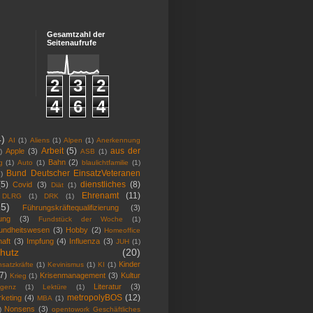
Gesamtzahl der
Seitenaufrufe
2
3
2
4
6
4
4)
AI
(1)
Aliens
(1)
Alpen
(1)
Anerkennung
Arbeit
(5)
aus der
Apple
(3)
)
ASB
(1)
Bahn
(2)
g
(1)
Auto
(1)
blaulichtfamilie
(1)
Bund Deutscher EinsatzVeteranen
)
(5)
dienstliches
(8)
Covid
(3)
Diät
(1)
Ehrenamt
(11)
DLRG
(1)
DRK
(1)
25)
Führungskräftequalifizierung
(3)
ung
(3)
Fundstück der Woche
(1)
undheitswesen
(3)
Hobby
(2)
Homeoffice
haft
(3)
Impfung
(4)
Influenza
(3)
JUH
(1)
hutz
(20)
Kinder
satzkräfte
(1)
Kevinismus
(1)
KI
(1)
7)
Krisenmanagement
(3)
Kultur
Krieg
(1)
Literatur
(3)
ligenz
(1)
Lektüre
(1)
metropolyBOS
(12)
keting
(4)
MBA
(1)
Nonsens
(3)
)
opentowork Geschäftliches