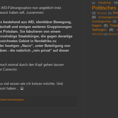
Pandemie
(4)
(1)
Politisches
e AfD-Führungsspitze nun angeblich trotz
ewusst haben will, zusammen:
Ret
(2)
Reserve
(1)
(6)
Schwangerscha
Soziologisches
(2)
s bestehend aus AfD, identitärer Bewegung,
Hagen
(5)
Traue
tschaft und einigen weiteren Gruppierungen
Vaihingen
(8)
V
 in Potsdam. Sie fabulieren von einem
WACKEN
(1)
Web-Kn
ssliebige Staatsbürger, die gegen derartige
ezeichnetes Gebiet in Nordafrika zu
der heutigen „Nazis“, unter Beteiligung von
n - die natürlich „rein privat“ auf dieser
 noch einmal durch den Kopf gehen lassen
n Correctiv:
 so viel essen wie ich kotzen möchte. Und
usst haben... 🤮
Keine Kommentare: