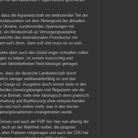
, dass die Agrarwirtschaft ein bedeutender Teil der
 insbesondere vor dem Hintergrund der aktuellen
 der Ukraine, zunehmenden Spannungen mit
at, ein Mindestmaß an Versorgungsautarkie
esichts des internationalen Preisdrucks mit
n sei's drum, dann soll und muss es so sein.
wirte eben auch den Gürtel enger schnallen sollen
gen zu haben, ist extrem kurzsichtig und
sen faktenbefreiten Neid-Ideologie getragen.
en, dass die deutsche Landwirtschaft durch
utlich weniger wettbewerbsfähig ist und das
em Gange ist. Ausgelöst durch immer tiefer in den
eifenden Gesetzgebungen und Regularien wie die
n je Betrieb, viele eher ideologisch denn praktisch
ierhaltung und Bepflanzung ohne entsprechenden
 und noch vielem mehr, was in den letzten
ierungskoalitionen vorangetrieben wurde.
rünen und auch der FDP bin: hier nun alleinig der
 auch an der Wahrheit vorbei, die jüngsten
allen Parteien mitgetragen und auch die CDU hat