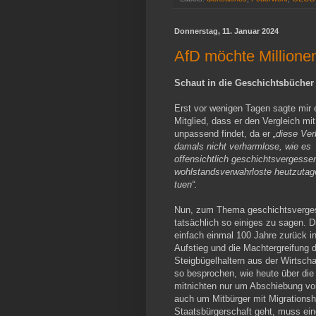
Donnerstag, 11. Januar 2024
AfD möchte Millionen
Schaut in die Geschichtsbücher
Erst vor wenigen Tagen sagte mir 
Mitglied, dass er den Vergleich mi
unpassend findet, da er
„diese Ve
damals nicht verharmlose, wie es
offensichtlich geschichtsvergesse
wohlstandsverwahrloste heutzutag
tuen“.
Nun, zum Thema geschichtsverges
tatsächlich so einiges zu sagen. D
einfach einmal 100 Jahre zurück i
Aufstieg und die Machtergreifung de
Steigbügelhaltern aus der Wirtsch
so besprochen, wie heute über die
mitnichten nur um Abschiebung von
auch um Mitbürger mit Migrationsh
Staatsbürgerschaft geht, muss ei