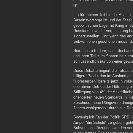
ist.
Ich für meinen Teil bin der Ansicht
Daseinsvorsorge ist und der Staat
geopolitischen Lage mit Krieg in
Russland usw. die Verpflichtung h
sicherzustellen. Und wenn das ang
Subventionen geschehen muss, dan
Hier nun zu fordern, dass die Land
und ihren Teil zum Sparen beizutra
schlussendlich nur von einer gewis
Diese Debatte negiert die Tatsach
billigere Produktion im Ausland de
"Höfesterben" bereits jetzt in voll
operativen Betrieb der Höfe eingr
Stilllegung von 4% der Ackerfläche
orientierten neuen Standards in T
Zuschuss, neue Düngeverordnungen
Jahren wohlgemerkt durch alle Reg
Sowenig ich Fan der Politik SPD, G
Ampel "die Schuld" zu geben, geht
Subventionskürzungen wurden von 