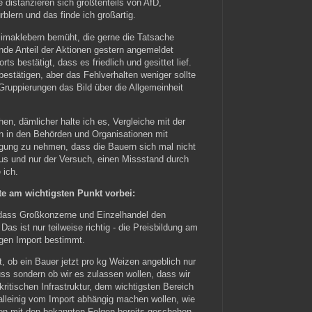
distanzieren sich größtenteils von AfD,
lern und das finde ich großartig.
limaklebern bemüht, die gerne die Tatsache
de Anteil der Aktionen gestern angemeldet
rts bestätigt, dass es friedlich und gesittet lief.
stätigen, aber das Fehlverhalten weniger sollte
Gruppierungen das Bild über die Allgemeinheit
n, dämlicher halte ich es, Vergleiche mit der
n in den Behörden und Organisationen mit
igung zu nehmen, dass die Bauern sich mal nicht
us und nur der Versuch, einen Missstand durch
 ich.
e am wichtigsten Punkt vorbei:
dass Großkonzerne und Einzelhandel den
Das ist nur teilweise richtig - die Preisbildung am
igen Import bestimmt.
t, ob ein Bauer jetzt pro kg Weizen angeblich nur
ss sondern ob wir es zulassen wollen, dass wir
kritischen Infrastruktur, dem wichtigsten Bereich
alleinig vom Import abhängig machen wollen, wie
en mit den bekannten Folgen bereits geschehen