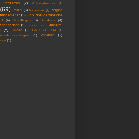
Pazifismus
(2)
Philosophisches
(1)
(69)
Polizei
(3)
Religion
Rassismus
(1)
tungsdienst
(5)
Schildbürgerstreiche
ft
(4)
Segelfliegen
(3)
Sonstiges
(4)
Stabsarbeit
(9)
Studium;
Studium
(2)
r
(5)
Ukraine
(2)
Urlaub
(1)
USA
(1)
Vodafone
(2)
erteidigungsfähigkeit
(1)
igge
(1)