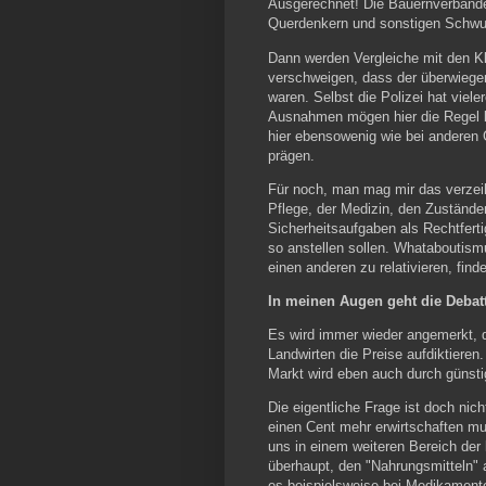
Ausgerechnet! Die Bauernverbände 
Querdenkern und sonstigen Schwurb
Dann werden Vergleiche mit den K
verschweigen, dass der überwiegen
waren. Selbst die Polizei hat vielero
Ausnahmen mögen hier die Regel be
hier ebensowenig wie bei anderen 
prägen.
Für noch, man mag mir das verzeihe
Pflege, der Medizin, den Zustände
Sicherheitsaufgaben als Rechtfert
so anstellen sollen. Whataboutism
einen anderen zu relativieren, finde
In meinen Augen geht die Debatt
Es wird immer wieder angemerkt, 
Landwirten die Preise aufdiktieren. 
Markt wird eben auch durch günst
Die eigentliche Frage ist doch nich
einen Cent mehr erwirtschaften mu
uns in einem weiteren Bereich der 
überhaupt, den "Nahrungsmitteln" 
es beispielsweise bei Medikament