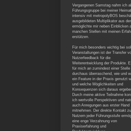
Vergangenen Samstag nahm ich als
Führungsgruppe bei meiner Heimatf
intensiv mit metropolyBOS besch
ausgebildeten Multiplikator aus d
ermöglichte mir neben Einblicken 
manchen Stellen mit meinen Erfa
erstützen.
Für mich besonders wichtig bei so
Veranstaltungen ist der Transfer v
Nutzerfeedback für die
Weiterentwicklung der Produkte. E
für mich an zumindest einer Stelle
durchaus überraschend, wie und 
ein Feature in der Praxis genutzt w
und welche Möglichkeiten und
Konsequenzen sich daraus ergebe
Durch meine aktive Teilnahme kon
ich wertvolle Perspektiven und nat
auch Anregungen aus erster Hand
mitnehmen. Der direkte Kontakt z
Nutzern jeder Führungsstufe ermög
eine enge Verzahnung von
Praxiserfahrung und