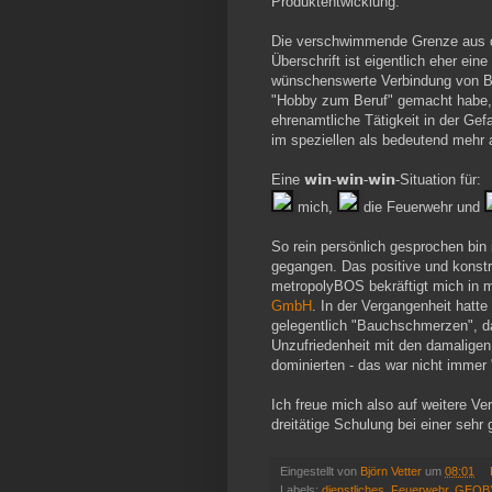
Produktentwicklung.
Die verschwimmende Grenze aus 
Überschrift ist eigentlich eher ei
wünschenswerte Verbindung von B
"Hobby zum Beruf" gemacht habe, w
ehrenamtliche Tätigkeit in der Ge
im speziellen als bedeutend mehr 
Eine 𝘄𝗶𝗻-𝘄𝗶𝗻-𝘄𝗶𝗻-Situation für:
mich,
die Feuerwehr und
So rein persönlich gesprochen bin 
gegangen. Das positive und konst
metropolyBOS bekräftigt mich in m
GmbH
. In der Vergangenheit hatt
gelegentlich "Bauchschmerzen", da
Unzufriedenheit mit den damalige
dominierten - das war nicht immer 
Ich freue mich also auf weitere V
dreitätige Schulung bei einer sehr
Eingestellt von
Björn Vetter
um
08:01
Labels:
dienstliches
,
Feuerwehr
,
GEOB