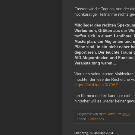
Fassen wir die Tagung, von der di
hochkarätiger Teilnahme nichts g
Mitglieder des rechten Spektrum
Werteunion, Größen aus der Wir
treffen sich in einem Landhotel
Masterplan,
um Migranten und mi
Pläne sind, in ein nicht näher b
deportieren. Der feuchte Traum 
AfD-Abgeordneten und Funktionäre
Veranstaltung waren…
Wer sich seine letzten Mahlzeiten
möchte, der lese die Recherche vo
https://lnkd.in/enJX79AZ
Ich für meinen Teil kann gar nicht
hinterher will es wieder keiner gew
Eingestellt von
Björn Vetter
um
20:56
Labels:
Politisches
Dienstag, 9. Januar 2024