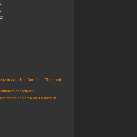
1)
1)
(1)
enzen zwischen Beruf und Ehrenamt
illionen deportieren
oteste polarisieren die Debatte in