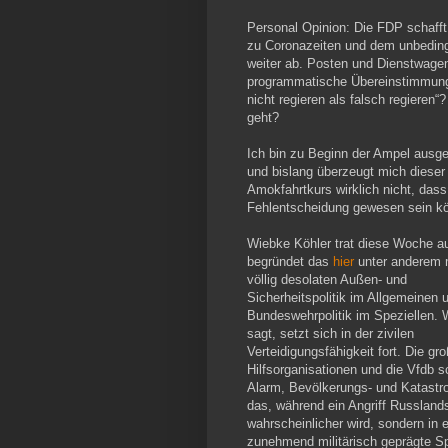
Personal Opinion: Die FDP schafft
zu Coronazeiten und dem unbeding
weiter ab. Posten und Dienstwagen
programmatische Übereinstimmunge
nicht regieren als falsch regieren“
geht?
Ich bin zu Beginn der Ampel ausge
und bislang überzeugt mich dieser
Amokfahrtkurs wirklich nicht, dass
Fehlentscheidung gewesen sein kö
Wiebke Köhler trat diese Woche a
begründet das
hier
unter anderem m
völlig desolaten Außen- und
Sicherheitspolitik im Allgemeinen 
Bundeswehrpolitik im Speziellen. 
sagt, setzt sich in der zivilen
Verteidigungsfähigkeit fort. Die gr
Hilfsorganisationen und die Vfdb 
Alarm, Bevölkerungs- und Katastro
das, während ein Angriff Russland
wahrscheinlicher wird, sondern in e
zunehmend militärisch geprägte Sp