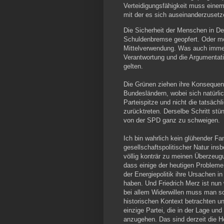
Verteidigungsfähigkeit muss einem s
mit der es sich auseinanderzusetze
Die Sicherheit der Menschen in De
Schuldenbremse geopfert. Oder mei
Mittelverwendung. Was auch immer:
Verantwortung und die Argumentati
gelten.
Die Grünen ziehen ihre Konseque
Bundesländern, wobei sich natürlich
Parteispitze und nicht die tatsäch
zurücktreten. Derselbe Schritt stü
von der SPD ganz zu schweigen.
Ich bin wahrlich kein glühender Fa
gesellschaftspolitischer Natur in
völlig konträr zu meinen Überzeugu
dass einige der heutigen Probleme 
der Energiepolitik ihre Ursachen 
haben. Und Friedrich Merz ist nun 
bei allem Widerwillen muss man 
historischen Kontext betrachten un
einzige Partei, die in der Lage und 
anzugehen. Das sind derzeit die He