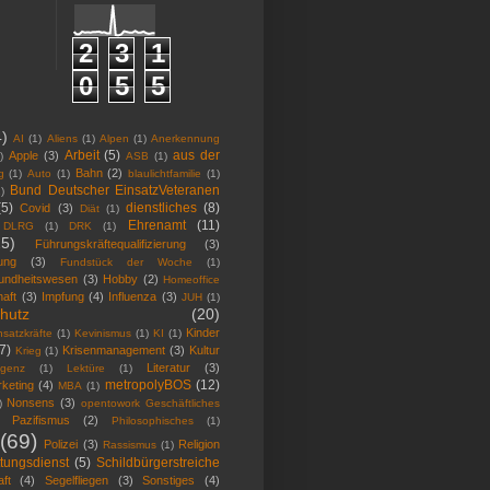
2
3
1
0
5
5
4)
AI
(1)
Aliens
(1)
Alpen
(1)
Anerkennung
Arbeit
(5)
aus der
Apple
(3)
)
ASB
(1)
Bahn
(2)
g
(1)
Auto
(1)
blaulichtfamilie
(1)
Bund Deutscher EinsatzVeteranen
)
(5)
dienstliches
(8)
Covid
(3)
Diät
(1)
Ehrenamt
(11)
DLRG
(1)
DRK
(1)
25)
Führungskräftequalifizierung
(3)
ung
(3)
Fundstück der Woche
(1)
undheitswesen
(3)
Hobby
(2)
Homeoffice
haft
(3)
Impfung
(4)
Influenza
(3)
JUH
(1)
hutz
(20)
Kinder
satzkräfte
(1)
Kevinismus
(1)
KI
(1)
7)
Krisenmanagement
(3)
Kultur
Krieg
(1)
Literatur
(3)
ligenz
(1)
Lektüre
(1)
metropolyBOS
(12)
keting
(4)
MBA
(1)
Nonsens
(3)
)
opentowork Geschäftliches
Pazifismus
(2)
Philosophisches
(1)
(69)
Polizei
(3)
Religion
Rassismus
(1)
tungsdienst
(5)
Schildbürgerstreiche
ft
(4)
Segelfliegen
(3)
Sonstiges
(4)