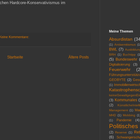
chen Hardcore-Konservativismus im
Meine Themen
Keine Kommentare:
Absurdistan
(3
s
(1)
Antisemitismus
(1
BWL
(7)
Ausbildun
BRH
(1)
Buchtipp
(1
Startseite
Ältere Posts
(5)
Bundeswehr
Digitalisierung
(3)
Feuerwehr
(
Führungsunterstütz
GEOBYTE
(2)
Ges
Immobilienwirtsc
(1)
Katastrophensc
keineGewaltgegenEin
Kommunales
(
(3)
(2)
KünstlicheIntel
Mar
Management
(1)
MHD
(1)
Mobbing
(1
Pandemie
(4)
(1)
Politisches
Ret
(2)
Reserve
(1)
(6)
Schwangerscha