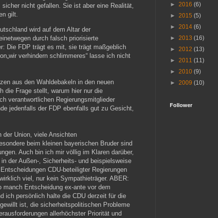
►
2016
(6)
icher nicht gefallen. Sie ist aber eine Realität,
n gilt.
►
2015
(5)
►
2014
(6)
utschland wird auf dem Altar der
netwegen durch falsch priorisierte
►
2013
(16)
 Die FDP trägt es mit, sie trägt maßgeblich
►
2012
(13)
on„wir verhindern schlimmeres“ lasse ich nicht
►
2011
(11)
►
2010
(9)
nzen aus den Wahldebakeln in den neuen
►
2009
(10)
 die Frage stellt, warum hier nur die
lich verantwortlichen Regierungsmitglieder
Follower
nde jedenfalls der FDP ebenfalls gut zu Gesicht,
n der Union, viele Ansichten
sbesondere beim kleinen bayerischen Bruder sind
ngen. Auch bin ich mir völlig im Klaren darüber,
in der Außen-, Sicherheits- und beispielsweise
in Entscheidungen CDU-beteiligter Regierungen
wirklich viel, nur kein Sympathieträger. ABER:
so manch Entscheidung ex-ante vor dem
d ich persönlich halte die CDU derzeit für die
gewillt ist, die sicherheitspolitischen Probleme
rausforderungen allerhöchster Priorität und