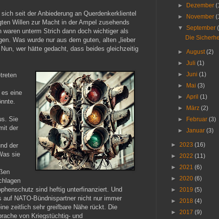
►
Dezember
(
 sich seit der Anbiederung an Querdenkerklientel
►
November
(
ten Willen zur Macht in der Ampel zusehends
▼
September
 waren unterm Strich dann doch wichtiger als
Die Sicherhei
n. Was wurde nur aus dem guten, alten „lieber
? Nun, wer hätte gedacht, dass beides gleichzeitig
►
August
(2)
►
Juli
(1)
►
Juni
(1)
treten
►
Mai
(3)
 es eine
►
April
(1)
nnte.
►
März
(2)
us. Sie
►
Februar
(3)
it der
►
Januar
(3)
►
2023
(16)
und der
Was sie
►
2022
(11)
►
2021
(6)
oßen
►
2020
(6)
schlagen
phenschutz sind heftig unterfinanziert. Und
►
2019
(5)
s auf NATO-Bündnispartner nicht nur immer
►
2018
(4)
ine zeitlich sehr greifbare Nähe rückt. Die
►
2017
(9)
rache von Kriegstüchtig- und