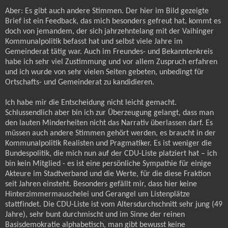
Aber: Es gibt auch andere Stimmen. Der hier im Bild gezeigte
Brief ist ein Feedback, das mich besonders gefreut hat, kommt es
doch von jemandem, der sich jahrzehntelang mit der Vaihinger
Kommunalpolitik befasst hat und selbst viele Jahre im
Gemeinderat tätig war. Auch im Freundes- und Bekanntenkreis
habe ich sehr viel Zustimmung und vor allem Zuspruch erfahren
und ich wurde von sehr vielen Seiten gebeten, unbedingt für
Ortschafts- und Gemeinderat zu kandidieren.
Ich habe mir die Entscheidung nicht leicht gemacht.
Schlussendlich aber bin ich zur Überzeugung gelangt, dass man
den lauten Minderheiten nicht das Narrativ überlassen darf. Es
müssen auch andere Stimmen gehört werden, es braucht in der
Kommunalpolitik Realisten und Pragmatiker. Es ist weniger die
Bundespolitik, die mich nun auf der CDU-Liste platziert hat – ich
bin kein Mitglied - es ist eine persönliche Sympathie für einige
Akteure im Stadtverband und die Werte, für die diese Fraktion
seit Jahren einsteht. Besonders gefällt mir, dass hier keine
Hinterzimmermauschelei und Gerangel um Listenplätze
stattfindet. Die CDU-Liste ist vom Altersdurchschnitt sehr jung (49
Jahre), sehr bunt durchmischt und im Sinne der reinen
Basisdemokratie alphabetisch, man gibt bewusst keine