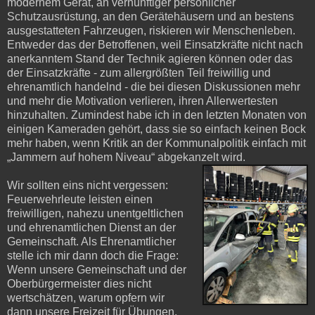
modernem Gerät, an vernünftiger persönlicher
Schutzausrüstung, an den Gerätehäusern und an bestens
ausgestatteten Fahrzeugen, riskieren wir Menschenleben.
Entweder das der Betroffenen, weil Einsatzkräfte nicht nach
anerkanntem Stand der Technik agieren können oder das
der Einsatzkräfte - zum allergrößten Teil freiwillig und
ehrenamtlich handelnd - die bei diesen Diskussionen mehr
und mehr die Motivation verlieren, ihren Allerwertesten
hinzuhalten. Zumindest habe ich in den letzten Monaten von
einigen Kameraden gehört, dass sie so einfach keinen Bock
mehr haben, wenn Kritik an der Kommunalpolitik einfach mit
„Jammern auf hohem Niveau“ abgekanzelt wird.
Wir sollten eins nicht vergessen:
Feuerwehrleute leisten einen
freiwilligen, nahezu unentgeltlichen
und ehrenamtlichen Dienst an der
Gemeinschaft. Als Ehrenamtlicher
stelle ich mir dann doch die Frage:
Wenn unsere Gemeinschaft und der
Oberbürgermeister dies nicht
wertschätzen, warum opfern wir
dann unsere Freizeit für Übungen,