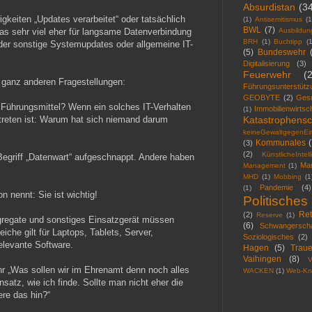
Absurdistan
(3
keiten „Updates verarbeitet“ oder tatsächlich
(1)
Antisemitismus
(1
BWL
(7)
as sehr viel eher für langsame Datenverbindung
Ausbildun
BRH
(1)
Buchtipp
(1
der sonstige Systemupdates oder allgemeine IT-
(5)
Bundeswehr
Digitalisierung
(3)
Feuerwehr
(
i ganz anderen Fragestellungen:
Führungsunterstütz
GEOBYTE
(2)
Ges
e Führungsmittel? Wenn ein solches IT-Verhalten
Immobilienwirtsc
(1)
treten ist: Warum hat sich niemand darum
Katastrophensc
keineGewaltgegenEin
Kommunales
(
(3)
(2)
KünstlicheIntel
Begriff „Datenwart“ aufgeschnappt. Andere haben
Mar
Management
(1)
MHD
(1)
Mobbing
(1
Pandemie
(4)
(1)
 nennt: Sie ist wichtig!
Politisches
Ret
(2)
Reserve
(1)
regate und sonstiges Einsatzgerät müssen
(6)
Schwangerscha
iche gilt für Laptops, Tablets, Server,
Soziologisches
(2)
elevante Software.
Hagen
(5)
Traue
Vaihingen
(8)
V
Ohr „Was sollen wir im Ehrenamt denn noch alles
WACKEN
(1)
Web-Kn
atz, wie ich finde. Sollte man nicht eher die
re das hin?“