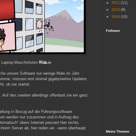
►
2011
(11)
►
2010
(9)
►
2009
(10)
Follower
d Laptop-Maschinisten 🚒🚑🚓
che unsere Software nur wenige Male im Jahr.
omme, müssen erst einmal gigabytweise Updates
, ob sie startet.
fft. Auf den zweiten allerdings offenbart sie ein ganz
ellung in Bezug auf die Führungssoftware
ver werden nur zusammen und in Auftrag des
matisch“ übers Internet passiert hier nichts.
i ihrem Server ab, hier reden wir - wenn überhaupt
Meine Themen