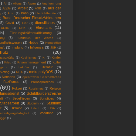
4)
AI
(1)
Aliens
(1)
Alpen
(1)
Anerkennung
Arbeit
(5)
aus der
Apple
(3)
)
ASB
(1)
Bahn
(2)
g
(1)
Auto
(1)
blaulichtfamilie
(1)
Bund Deutscher EinsatzVeteranen
)
(5)
dienstliches
(8)
Covid
(3)
Diät
(1)
Ehrenamt
(11)
DLRG
(1)
DRK
(1)
25)
Führungskräftequalifizierung
(3)
ung
(3)
Fundstück der Woche
(1)
undheitswesen
(3)
Hobby
(2)
Homeoffice
haft
(3)
Impfung
(4)
Influenza
(3)
JUH
(1)
hutz
(20)
Kinder
satzkräfte
(1)
Kevinismus
(1)
KI
(1)
7)
Krisenmanagement
(3)
Kultur
Krieg
(1)
Literatur
(3)
ligenz
(1)
Lektüre
(1)
metropolyBOS
(12)
keting
(4)
MBA
(1)
Nonsens
(3)
)
opentowork Geschäftliches
Pazifismus
(2)
Philosophisches
(1)
(69)
Polizei
(3)
Religion
Rassismus
(1)
tungsdienst
(5)
Schildbürgerstreiche
ft
(4)
Segelfliegen
(3)
Sonstiges
(4)
Stabsarbeit
(9)
Studium;
Studium
(2)
r
(5)
Ukraine
(2)
Urlaub
(1)
USA
(1)
Vodafone
(2)
erteidigungsfähigkeit
(1)
igge
(1)