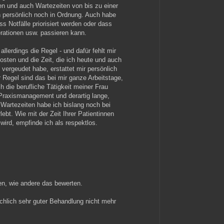
en und auch Wartezeiten von bis zu einer
h persönlich noch in Ordnung. Auch habe
ss Notfälle priorisiert werden oder dass
ationen usw. passieren kann.
llerdings die Regel - und dafür fehlt mir
osten und die Zeit, die ich heute und auch
 vergeudet habe, erstattet mir persönlich
 Regel sind das bei mir ganze Arbeitstage,
h die berufliche Tätigkeit meiner Frau
 Praxismanagement und derartig lange,
Wartezeiten habe ich bislang noch bei
ebt. Wie mit der Zeit Ihrer Patientinnen
ird, empfinde ich als respektlos.
en, wie andere das bewerten.
achlich sehr guter Behandlung nicht mehr