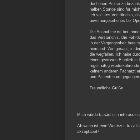
die hohen Preise zu bezahl
halben Stunde sind für mic
ich vollstes Verständnis, da
unvorhergesehenes bei Oper
Die Ausnahme ist bei Ihnen a
das Verständnis. Die Fahrtk
in der Vergangenheit bereits
niemand. Wie gesagt, in der
die wegfallen. Ich habe durc
einen gewissen Einblick in
regelmäßig wiederkehrende 
keinem anderen Facharzt erl
und Patienten umgegangen w
Freundliche Grüße
…”
Mich würde tatsächlich interessier
Ab wann ist eine Wartezeit trotz f
akzeptabel?