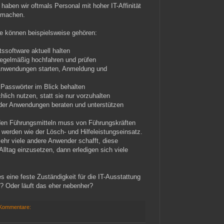
aben wir oftmals Personal mit hoher IT-Affinität
e machen.
e können beispielsweise gehören:
ssoftware aktuell halten
 regelmäßig hochfahren und prüfen
 Anwendungen starten, Anmeldung und
d Passwörter im Blick behalten
lich nutzen, statt sie nur vorzuhalten
 der Anwendungen beraten und unterstützen
den Führungsmitteln muss von Führungskräften
werden wie der Lösch- und Hilfeleistungseinsatz.
hr viele andere Anwender schafft, diese
Alltag einzusetzen, dann erledigen sich viele
s eine feste Zuständigkeit für die IT-Ausstattung
? Oder läuft das eher nebenher?
 Kommentare: