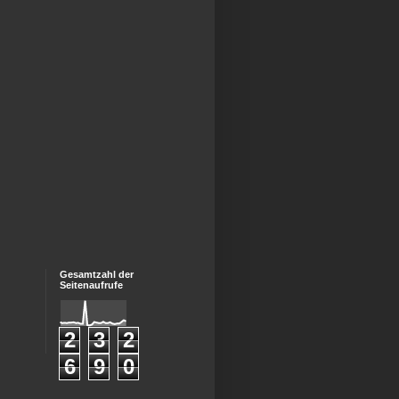
Gesamtzahl der
Seitenaufrufe
2
3
2
6
9
0