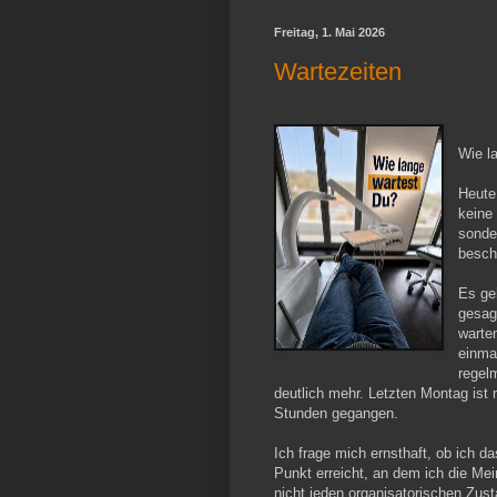
Freitag, 1. Mai 2026
Wartezeiten
Wie l
Heute
keine
sonder
beschä
Es ge
gesag
warten
einma
regel
deutlich mehr. Letzten Montag ist 
Stunden gegangen.
Ich frage mich ernsthaft, ob ich da
Punkt erreicht, an dem ich die Mein
nicht jeden organisatorischen Zust