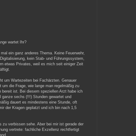
ange wartet Ihr?
 mal ein ganz anderes Thema. Keine Feuerwehr,
 Digitalisierung, kein Stab- und Führungssystem,
n etwas Privates, weil es mich seit einiger Zeit
ftigt.
ht um Wartezeiten bei Fachärzten. Genauer
t um die Frage, wie lange man regelmäßig zu
 bereit ist. Bei diesem speziellen Arzt habe ich
l ganze sechs (!!!) Stunden gewartet und
mäßig dauert es mindestens eine Stunde, oft
mir der Kragen geplatzt und ich bin nach 1,5
s zu verbissen sehe. Aber bei mir ist gerade der
ung vertrete: fachliche Exzellenz rechtfertigt
and.