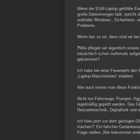
Wenn der ELW-Laptop gefühlte Ewig
große Datenmengen lädt, spricht d
und/oder Windows-, Sicherheits- o
Probleme.
Wenn das so ist, dann sind wir be
❓Wie pflegen wir eigentlich unser
tatsächlich schon mehrmals aufge
gekümmert?
Ich habe bei einer Feuerwehr den 
„Laptop-Maschinisten“ etabliert.
Wie auch immer man diese Funktion
Nicht nur Fahrzeuge, Pumpen, Agg
regelmäßig geprüft werden. Das Gle
Netzwerktechnik, Digitalfunk und r
Ich höre jetzt vor dem geistigen 
machen?“ Ein falscher Gedankenans
Frage stellen „Wie bekommen ande