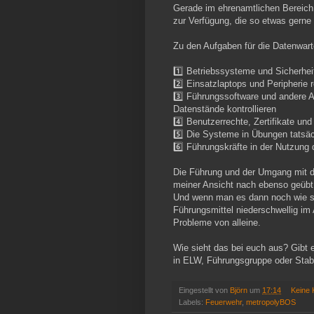
Gerade im ehrenamtlichen Bereich h
zur Verfügung, die so etwas gern
Zu den Aufgaben für die Datenwart
1️⃣ Betriebssysteme und Sicherheit
2️⃣ Einsatzlaptops und Peripherie
3️⃣ Führungssoftware und andere
Datenstände kontrollieren
4️⃣ Benutzerrechte, Zertifikate un
5️⃣ Die Systeme in Übungen tatsäch
6️⃣ Führungskräfte in der Nutzung
Die Führung und der Umgang mit 
meiner Ansicht nach ebenso geübt 
Und wenn man es dann noch wie se
Führungsmittel niederschwellig im 
Probleme von alleine.
Wie sieht das bei euch aus? Gibt e
in ELW, Führungsgruppe oder Stab
Eingestellt von
Björn
um
17:14
Keine
Labels:
Feuerwehr
,
metropolyBOS