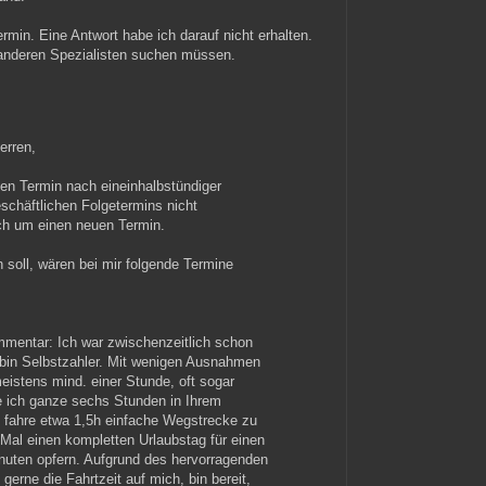
rmin. Eine Antwort habe ich darauf nicht erhalten.
 anderen Spezialisten suchen müssen.
erren,
n Termin nach eineinhalbstündiger
schäftlichen Folgetermins nicht
ch um einen neuen Termin.
 soll, wären bei mir folgende Termine
mmentar: Ich war zwischenzeitlich schon
ch bin Selbstzahler. Mit wenigen Ausnahmen
eistens mind. einer Stunde, oft sogar
te ich ganze sechs Stunden in Ihrem
 fahre etwa 1,5h einfache Wegstrecke zu
 Mal einen kompletten Urlaubstag für einen
inuten opfern. Aufgrund des hervorragenden
gerne die Fahrtzeit auf mich, bin bereit,