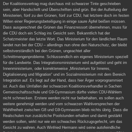
Der Koalitionsvertrag mag durchaus mit schwarzer Tinte geschrieben
sein, aber Handschrift und Überschriften sind grün. Bei der Aufteilung der
Ministerien, fünf zu den Grünen, fünf zur CDU, hat letztere doch im festen
Willen einer Regierungsbeteiligung in einige saure Äpfel beißen müssen.
Dass ausgerechnet die Grünen das Finanzressort übernehmen, muss für
die CDU doch ein Schlag ins Gesicht sein. Bekanntlich hat der
Schatzmeister das letzte Wort. Das Ministerium für den ländlichen Raum
landet nun bei der CDU – allerdings nun ohne den Naturschutz, der bleibt
selbstverständlich bei den Grünen, ungeachtet aller
Schnittmengenprobleme. Schlussendlich ein eigenes Ministerium speziell
für die Landwirte. Das Integrationsministerium wird aufgelöst und geht im
Innenministerium, oder korrekterweise „Ministerium für Inneres,
Digitalisierung und Migration“ und im Sozialministerium mit dem Bereich
Integration auf. Es liegt auf der Hand, dass hier Ärger vorprogrammiert
ist. Auch das Umfallen der schwarzen Koalitionsverhandler in Sachen
Gemeinschaftsschule und G9-Gymnasium dürfte vielen CDU-Wählern
nicht schmecken. Erstere werden nicht nur beibehalten, es sollen auch
weitere genehmigt werden und vom schwarzen Wahlversprechen der
Wahlfreiheit zwischen G8 und G9-Gymnasien blieb nichts übrig. Dass die
Realschulen nun zusätzliche Poolstunden erhalten und damit gestärkt
werden sollen, wirkt nur wie ein schwaches Rückzugsgefecht, um das
Gesicht zu wahren. Auch Winfried Hermann wird seine autofeindliche