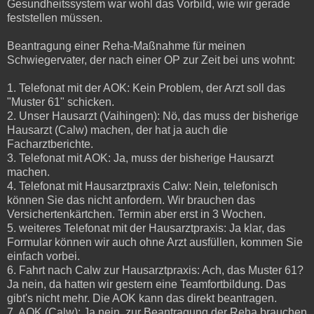
Gesundheitssystem war wohl das Vorbild, wie wir gerade
feststellen müssen.
Beantragung einer Reha-Maßnahme für meinen
Schwiegervater, der nach einer OP zur Zeit bei uns wohnt:
1. Telefonat mit der AOK: Kein Problem, der Arzt soll das
"Muster 61" schicken.
2. Unser Hausarzt (Vaihingen): Nö, das muss der bisherige
Hausarzt (Calw) machen, der hat ja auch die
Facharztberichte.
3. Telefonat mit AOK: Ja, muss der bisherige Hausarzt
machen.
4. Telefonat mit Hausarztpraxis Calw: Nein, telefonisch
können Sie das nicht anfordern. Wir brauchen das
Versichertenkärtchen. Termin aber erst in 3 Wochen.
5. weiteres Telefonat mit der Hausarztpraxis: Ja klar, das
Formular können wir auch ohne Arzt ausfüllen, kommen Sie
einfach vorbei.
6. Fahrt nach Calw zur Hausarztpraxis: Ach, das Muster 61?
Ja nein, da hatten wir gestern eine Teamfortbildung. Das
gibt's nicht mehr. Die AOK kann das direkt beantragen.
7. AOK (Calw): Ja nein, zur Beantragung der Reha brauchen