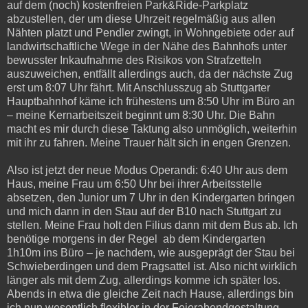
auf dem (noch) kostenfreien Park&Ride-Parkplatz
abzustellen, der um diese Uhrzeit regelmäßig aus allen
Nähten platzt und Pendler zwingt, in Wohngebiete oder auf
landwirtschaftliche Wege in der Nähe des Bahnhofs unter
bewusster Inkaufnahme des Risikos von Strafzetteln
auszuweichen, entfällt allerdings auch, da der nächste Zug
erst um 8:07 Uhr fährt. Mit Anschlusszug ab Stuttgarter
Hauptbahnhof käme ich frühestens um 8:50 Uhr im Büro an
– meine Kernarbeitszeit beginnt um 8:30 Uhr. Die Bahn
macht es mir durch diese Taktung also unmöglich, weiterhin
mit ihr zu fahren. Meine Trauer hält sich in engen Grenzen.
Also ist jetzt der neue Modus Operandi: 6:40 Uhr aus dem
Haus, meine Frau um 6:50 Uhr bei ihrer Arbeitsstelle
absetzen, den Junior um 7 Uhr in den Kindergarten bringen
und mich dann in den Stau auf der B10 nach Stuttgart zu
stellen. Meine Frau holt den Filius dann mit dem Bus ab. Ich
benötige morgens in der Regel ab dem Kindergarten
1h10m ins Büro – je nachdem, wie ausgeprägt der Stau bei
Schwieberdingen und dem Pragsattel ist. Also nicht wirklich
länger als mit dem Zug, allerdings komme ich später los.
Abends in etwa die gleiche Zeit nach Hause, allerdings bin
ich nun wesentlich flexibler in der Feierabendgestaltung.