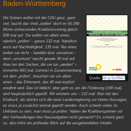
Baden-Württemberg
Die Grünen wollen mit der CDU ganz, ganz
viel, taucht das Verb „wollen“ doch im 56.099
Worte umfassenden Koalitionsvertrag gleich
508 mal auf. Sie wollen vor allem eines,
nämlich „prüfen“ – ganze 132 mal. Natürlich
auch auf Nachhaltigkeit, 135 mal. Nur eines
wollen sie nicht – handeln bzw. umsetzen –
denn „umsetzen“ taucht gerade 36 mal auf.
Aber bei den Sachen, die sie tun „werden“ –
immerhin 943 mal, zumeist in Zusammenhang
mit dem „prüfen“, brauchen sie vor allem
Quelle:
bit.ly/1rcRiA7
eines – das Ehrenamt, das 40 mal explizit
erwähnt wird. Das ist löblich, aber geht es um die Förderung (108 mal),
wird hauptsächlich geprüft. Wir erinnern uns – 132 mal. Man hat den
Eindruck, als drücke sich die neue Landesregierung vor klaren Aussagen,
es muss ja zunächst einmal geprüft werden. Auch scheint vieles im
Unklaren zu sein, man muss ja prüfen. Haben die Koalitionspartner vor
den Verhandlungen ihre Hausaufgaben nicht gemacht? Es scheint ganz
so, also lohnt ein prüfender Blick auf die ausgehandelten Inhalte: