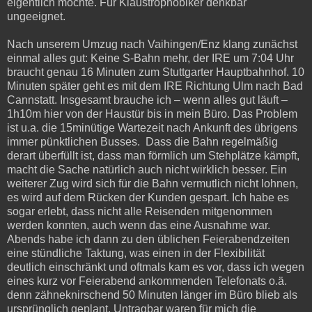
eigentlich möchte. Für Klaustrophobiker denkbar
ungeeignet.
Nach unserem Umzug nach Vaihingen/Enz klang zunächst
einmal alles gut: Keine S-Bahn mehr, der IRE um 7:04 Uhr
braucht genau 16 Minuten zum Stuttgarter Hauptbahnhof. 10
Minuten später geht es mit dem IRE Richtung Ulm nach Bad
Cannstatt. Insgesamt brauche ich – wenn alles gut läuft –
1h10m hier von der Haustür bis in mein Büro. Das Problem
ist u.a. die 15minütige Wartezeit nach Ankunft des übrigens
immer pünktlichen Busses. Dass die Bahn regelmäßig
derart überfüllt ist, dass man förmlich um Stehplätze kämpft,
macht die Sache natürlich auch nicht wirklich besser. Ein
weiterer Zug wird sich für die Bahn vermutlich nicht lohnen,
es wird auf dem Rücken der Kunden gespart. Ich habe es
sogar erlebt, dass nicht alle Reisenden mitgenommen
werden konnten, auch wenn das eine Ausnahme war.
Abends habe ich dann zu den üblichen Feierabendzeiten
eine stündliche Taktung, was einen in der Flexibilität
deutlich einschränkt und oftmals kam es vor, dass ich wegen
eines kurz vor Feierabend ankommenden Telefonats o.ä.
denn zähneknirschend 50 Minuten länger im Büro blieb als
ursprünglich geplant. Untragbar waren für mich die