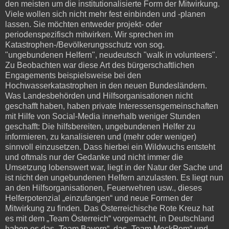
den meisten um die institutionalisierte Form der Mitwirkung.
Viele wollen sich nicht mehr fest einbinden und -planen
lassen. Sie möchten entweder projekt- oder
periodenspezifisch mitwirken. Wir sprechen im
Katastrophen-/Bevölkerungsschutz von sog.
"ungebundenen Helfern", neudeutsch "walk in volunteers".
Zu Beobachten war diese Art des bürgerschaftlichen
Engagements beispielsweise bei den
Hochwasserkatastrophen in den neuen Bundesländern.
Was Landesbehörden und Hilfsorganisationen nicht
geschafft haben, haben private Interessensgemeinschaften
mit Hilfe von Social-Media innerhalb weniger Stunden
geschafft: Die hilfsbereiten, ungebundenen Helfer zu
informieren, zu kanalisieren und (mehr oder weniger)
sinnvoll einzusetzen. Dass hierbei ein Wildwuchs entsteht
und oftmals nur der Gedanke und nicht immer die
Umsetzung lobenswert war, liegt in der Natur der Sache und
ist nicht den ungebundenen Helfern anzulasten. Es liegt nun
an den Hilfsorganisationen, Feuerwehren usw., dieses
Helferpotenzial „einzufangen“ und neue Formen der
Mitwirkung zu finden. Das Österreichische Rote Kreuz hat
es mit dem „Team Österreich“ vorgemacht, in Deutschland
haben es das „Team Bayern“, das „Team MeckPom“ und