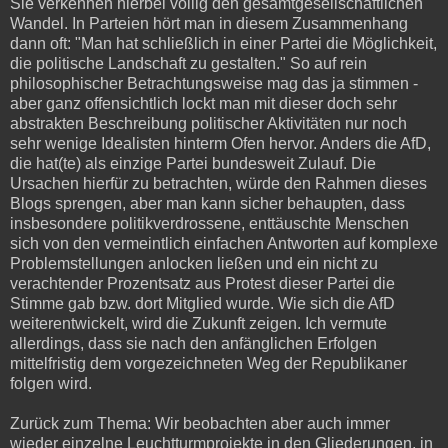
Sie verkennen hierbei völlig den gesamtgesellschaftlichen
Wandel. In Parteien hört man in diesem Zusammenhang
dann oft: "Man hat schließlich in einer Partei die Möglichkeit,
die politische Landschaft zu gestalten." So auf rein
philosophischer Betrachtungsweise mag das ja stimmen -
aber ganz offensichtlich lockt man mit dieser doch sehr
abstrakten Beschreibung politischer Aktivitäten nur noch
sehr wenige Idealisten hinterm Ofen hervor. Anders die AfD,
die hat(te) als einzige Partei bundesweit Zulauf. Die
Ursachen hierfür zu betrachten, würde den Rahmen dieses
Blogs sprengen, aber man kann sicher behaupten, dass
insbesondere politikverdrossene, enttäuschte Menschen
sich von den vermeintlich einfachen Antworten auf komplexe
Problemstellungen anlocken ließen und ein nicht zu
verachtender Prozentsatz aus Protest dieser Partei die
Stimme gab bzw. dort Mitglied wurde. Wie sich die AfD
weiterentwickelt, wird die Zukunft zeigen. Ich vermute
allerdings, dass sie nach den anfänglichen Erfolgen
mittelfristig dem vorgezeichneten Weg der Republikaner
folgen wird.
Zurück zum Thema: Wir beobachten aber auch immer
wieder einzelne Leuchtturmprojekte in den Gliederungen, in