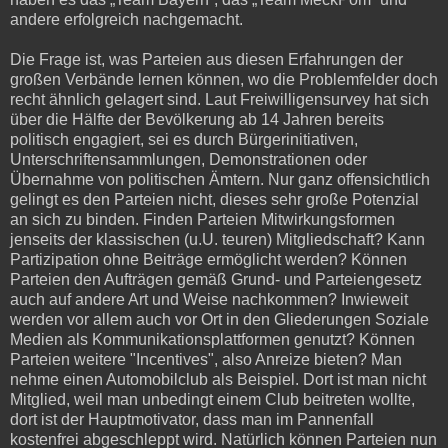
andere erfolgreich nachgemacht.
Die Frage ist, was Parteien aus diesen Erfahrungen der
großen Verbände lernen können, wo die Problemfelder doch
recht ähnlich gelagert sind. Laut Freiwilligensurvey hat sich
über die Hälfte der Bevölkerung ab 14 Jahren bereits
politisch engagiert, sei es durch Bürgerinitiativen,
Unterschriftensammlungen, Demonstrationen oder
Übernahme von politischen Ämtern. Nur ganz offensichtlich
gelingt es den Parteien nicht, dieses sehr große Potenzial
an sich zu binden. Finden Parteien Mitwirkungsformen
jenseits der klassischen (u.U. teuren) Mitgliedschaft? Kann
Partizipation ohne Beiträge ermöglicht werden? Können
Parteien den Aufträgen gemäß Grund- und Parteiengesetz
auch auf andere Art und Weise nachkommen? Inwieweit
werden vor allem auch vor Ort in den Gliederungen Soziale
Medien als Kommunikationsplattformen genutzt? Können
Parteien weitere "Incentives", also Anreize bieten? Man
nehme einen Automobilclub als Beispiel. Dort ist man nicht
Mitglied, weil man unbedingt einem Club beitreten wollte,
dort ist der Hauptmotivator, dass man im Pannenfall
kostenfrei abgeschleppt wird. Natürlich können Parteien nun