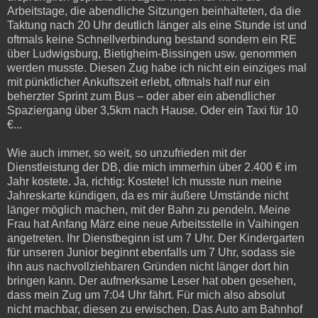
Arbeitstage, die abendliche Sitzungen beinhalteten, da die
Taktung nach 20 Uhr deutlich länger als eine Stunde ist und
oftmals keine Schnellverbindung bestand sondern ein RE
über Ludwigsburg, Bietigheim-Bissingen usw. genommen
werden musste. Diesen Zug habe ich nicht ein einziges mal
mit pünktlicher Ankuftszeit erlebt, oftmals half nur ein
beherzter Sprint zum Bus – oder aber ein abendlicher
Spaziergang über 3,5km nach Hause. Oder ein Taxi für 10
€...
Wie auch immer, so weit, so unzufrieden mit der
Dienstleistung der DB, die mich immerhin über 2.400 € im
Jahr kostete. Ja, richtig: Kostete! Ich musste nun meine
Jahreskarte kündigen, da es mir äußere Umstände nicht
länger möglich machen, mit der Bahn zu pendeln. Meine
Frau hat Anfang März eine neue Arbeitsstelle in Vaihingen
angetreten. Ihr Dienstbeginn ist um 7 Uhr. Der Kindergarten
für unseren Junior beginnt ebenfalls um 7 Uhr, sodass sie
ihn aus nachvollziehbaren Gründen nicht länger dort hin
bringen kann. Der aufmerksame Leser hat oben gesehen,
dass mein Zug um 7:04 Uhr fährt. Für mich also absolut
nicht machbar, diesen zu erwischen. Das Auto am Bahnhof