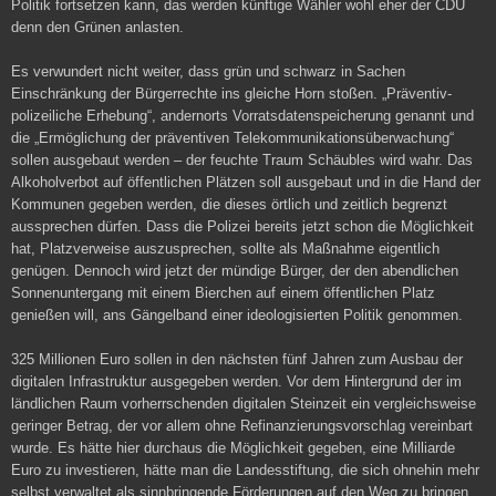
Politik fortsetzen kann, das werden künftige Wähler wohl eher der CDU
denn den Grünen anlasten.
Es verwundert nicht weiter, dass grün und schwarz in Sachen
Einschränkung der Bürgerrechte ins gleiche Horn stoßen. „Präventiv-
polizeiliche Erhebung“, andernorts Vorratsdatenspeicherung genannt und
die „Ermöglichung der präventiven Telekommunikationsüberwachung“
sollen ausgebaut werden – der feuchte Traum Schäubles wird wahr. Das
Alkoholverbot auf öffentlichen Plätzen soll ausgebaut und in die Hand der
Kommunen gegeben werden, die dieses örtlich und zeitlich begrenzt
aussprechen dürfen. Dass die Polizei bereits jetzt schon die Möglichkeit
hat, Platzverweise auszusprechen, sollte als Maßnahme eigentlich
genügen. Dennoch wird jetzt der mündige Bürger, der den abendlichen
Sonnenuntergang mit einem Bierchen auf einem öffentlichen Platz
genießen will, ans Gängelband einer ideologisierten Politik genommen.
325 Millionen Euro sollen in den nächsten fünf Jahren zum Ausbau der
digitalen Infrastruktur ausgegeben werden. Vor dem Hintergrund der im
ländlichen Raum vorherrschenden digitalen Steinzeit ein vergleichsweise
geringer Betrag, der vor allem ohne Refinanzierungsvorschlag vereinbart
wurde. Es hätte hier durchaus die Möglichkeit gegeben, eine Milliarde
Euro zu investieren, hätte man die Landesstiftung, die sich ohnehin mehr
selbst verwaltet als sinnbringende Förderungen auf den Weg zu bringen,