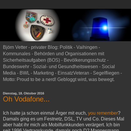
Björn Vetter - privater Blog: Politik - Vaihingen -
Kommunales - Behörden und Organisationen mit
Sicherheitsaufgaben (BOS) - Bevölkerungsschutz -
Bundeswehr - Sozial- und Gesundheitswesen - Social
Media - BWL - Marketing - EinsatzVeteran - Segelfliegen -
Motto: Proud to be a nerd! Gebloggt wird, was bewegt.
Dienstag, 18. Oktober 2016
Oh Vodafone...
Ich hatte ja schon einmal Ärger mit euch,
you remember
?
Damals ging es um Festnetz, DSL, TV und Co. Dieses Mal
aber habt ihr mich als Mobilfunkkunden verärgert. Ich bin
seit 1996 Vertragskunde, damals noch D2 Mannesmann.