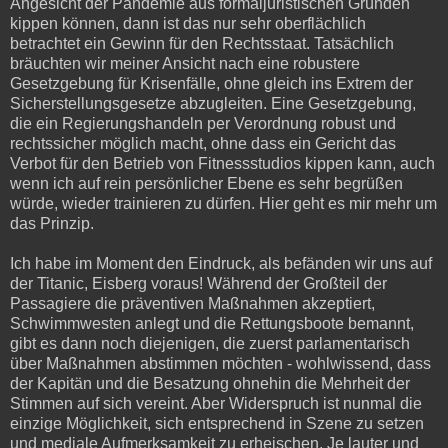
Angesicht der Pandemie aus formaljuristischen Gründen
kippen können, dann ist das nur sehr oberflächlich
betrachtet ein Gewinn für den Rechtsstaat. Tatsächlich
bräuchten wir meiner Ansicht nach eine robustere
Gesetzgebung für Krisenfälle, ohne gleich ins Extrem der
Sicherstellungsgesetze abzugleiten. Eine Gesetzgebung,
die ein Regierungshandeln per Verordnung robust und
rechtssicher möglich macht, ohne dass ein Gericht das
Verbot für den Betrieb von Fitnessstudios kippen kann, auch
wenn ich auf rein persönlicher Ebene es sehr begrüßen
würde, wieder trainieren zu dürfen. Hier geht es mir mehr um
das Prinzip.
Ich habe im Moment den Eindruck, als befänden wir uns auf
der Titanic, Eisberg voraus! Während der Großteil der
Passagiere die präventiven Maßnahmen akzeptiert,
Schwimmwesten anlegt und die Rettungsboote bemannt,
gibt es dann noch diejenigen, die zuerst parlamentarisch
über Maßnahmen abstimmen möchten - wohlwissend, dass
der Kapitän und die Besatzung ohnehin die Mehrheit der
Stimmen auf sich vereint. Aber Widerspruch ist nunmal die
einzige Möglichkeit, sich entsprechend in Szene zu setzen
und mediale Aufmerksamkeit zu erheischen. Je lauter und