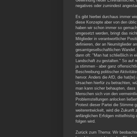
Gewinnung neuer Ehrenamtlicher, 
negatives oder zumindest angesta
Es gibt hierbei durchaus immer wi
diese Konzepte aber von den üblic
haben wir schon immer so gemacht,
umgesetzt werden, bringt das nicht 
Mitglieder in verantwortlicher Pos
definieren, der an Neumitglieder an
gesamtgesellschaftlichen Wandel.
dann oft: "Man hat schließlich in ei
Landschaft zu gestalten." So auf 
ja stimmen - aber ganz offensichtl
Beschreibung politischer Aktivität
hervor. Anders die AfD, die hat(te)
Ursachen hierfür zu betrachten, 
man kann sicher behaupten, dass i
Menschen sich von den vermeintli
Problemstellungen anlocken ließen
Protest dieser Partei die Stimme g
weiterentwickelt, wird die Zukunft
anfänglichen Erfolgen mittelfrist
folgen wird.
Zurück zum Thema: Wir beobachte