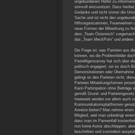
ungebundenen Helfer zu informiere
sinnvoll einzusetzen. Dass hierbei
Gedanke und nicht immer die Umset
Sache und ist nicht den ungebunde
Hilfsorganisationen, Feuerwehren u
neue Formen der Mitwirkung zu fin
dem „Team Österreich“ vorgemacht
das „Team MeckPom“ und andere e
Die Frage ist, was Parteien aus d
können, wo die Problemfelder doch 
Freiwilligensurvey hat sich über d
politisch engagiert, sei es durch 
Demonstrationen oder Übernahme vo
gelingt es den Parteien nicht, die
Parteien Mitwirkungsformen jenseit
Kann Partizipation ohne Beiträge 
gemäß Grund- und Parteiengesetz
Inwieweit werden vor allem auch v
Kommunikationsplattformen genutzt
Anreize bieten? Man nehme einen A
Mitglied, weil man unbedingt einem 
dass man im Pannenfall kostenfrei
nun keine Autos abschleppen, abe
beschritten und zumindest ausprobi