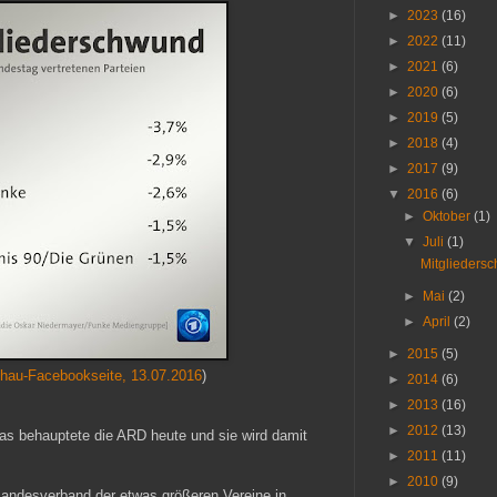
►
2023
(16)
►
2022
(11)
►
2021
(6)
►
2020
(6)
►
2019
(5)
►
2018
(4)
►
2017
(9)
▼
2016
(6)
►
Oktober
(1)
▼
Juli
(1)
Mitgliedersc
►
Mai
(2)
►
April
(2)
►
2015
(5)
chau-Facebookseite, 13.07.2016
)
►
2014
(6)
►
2013
(16)
►
2012
(13)
 Das behauptete die ARD heute und sie wird damit
►
2011
(11)
►
2010
(9)
 Landesverband der etwas größeren Vereine in