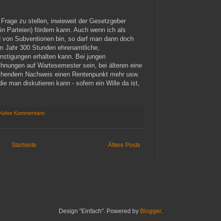
e Frage zu stellen, inwieweit der Gesetzgeber
in Parteien) fördern kann. Auch wenn ich als
nd von Subventionen bin, so darf man dann doch
 im Jahr 300 Stunden ehrenamtliche,
ünstigungen erhalten kann. Bei jungen
hnungen auf Wartesemester sein, bei älteren eine
echendem Nachweis einen Rentenpunkt mehr usw.
ie man diskutieren kann - sofern ein Wille da ist,
Keine Kommentare:
Startseite
Ältere Posts
Design "Einfach". Powered by
Blogger
.