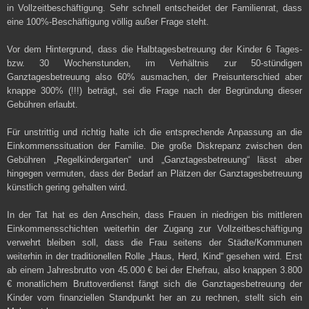
in Vollzeitbeschäftigung. Sehr schnell entscheidet der Familienrat, dass
eine 100%-Beschäftigung völlig außer Frage steht.
Vor dem Hintergrund, dass die Halbtagesbetreuung der Kinder 6 Tages-
bzw. 30 Wochenstunden, im Verhältnis zur 50-stündigen
Ganztagesbetreuung also 60% ausmachen, der Preisunterschied aber
knappe 300% (!!!) beträgt, sei die Frage nach der Begründung dieser
Gebühren erlaubt.
Für unstrittig und richtig halte ich die entsprechende Anpassung an die
Einkommenssituation der Familie. Die große Diskrepanz zwischen den
Gebühren „Regelkindergarten“ und „Ganztagesbetreuung“ lässt aber
hingegen vermuten, dass der Bedarf an Plätzen der Ganztagesbetreuung
künstlich gering gehalten wird.
In der Tat hat es den Anschein, dass Frauen in niedrigen bis mittleren
Einkommensschichten weiterhin der Zugang zur Vollzeitbeschäftigung
verwehrt bleiben soll, dass die Frau seitens der Städte/Kommunen
weiterhin in der traditionellen Rolle „Haus, Herd, Kind“ gesehen wird. Erst
ab einem Jahresbrutto von 45.000 € bei der Ehefrau, also knappen 3.800
€ monatlichem Bruttoverdienst fängt sich die Ganztagesbetreuung der
Kinder vom finanziellen Standpunkt her an zu rechnen, stellt sich ein