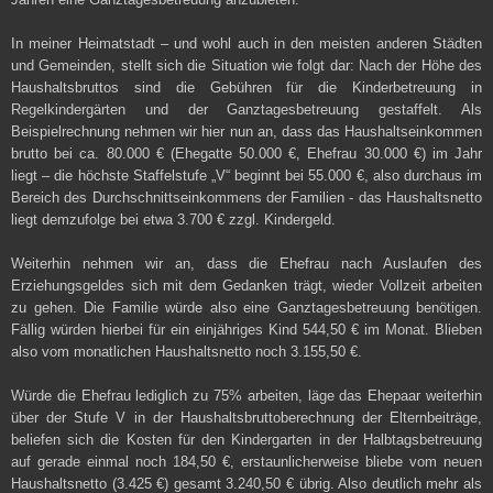
In meiner Heimatstadt – und wohl auch in den meisten anderen Städten
und Gemeinden, stellt sich die Situation wie folgt dar: Nach der Höhe des
Haushaltsbruttos sind die Gebühren für die Kinderbetreuung in
Regelkindergärten und der Ganztagesbetreuung gestaffelt. Als
Beispielrechnung nehmen wir hier nun an, dass das Haushaltseinkommen
brutto bei ca. 80.000 € (Ehegatte 50.000 €, Ehefrau 30.000 €) im Jahr
liegt – die höchste Staffelstufe „V“ beginnt bei 55.000 €, also durchaus im
Bereich des Durchschnittseinkommens der Familien - das Haushaltsnetto
liegt demzufolge bei etwa 3.700 € zzgl. Kindergeld.
Weiterhin nehmen wir an, dass die Ehefrau nach Auslaufen des
Erziehungsgeldes sich mit dem Gedanken trägt, wieder Vollzeit arbeiten
zu gehen. Die Familie würde also eine Ganztagesbetreuung benötigen.
Fällig würden hierbei für ein einjähriges Kind 544,50 € im Monat. Blieben
also vom monatlichen Haushaltsnetto noch 3.155,50 €.
Würde die Ehefrau lediglich zu 75% arbeiten, läge das Ehepaar weiterhin
über der Stufe V in der Haushaltsbruttoberechnung der Elternbeiträge,
beliefen sich die Kosten für den Kindergarten in der Halbtagsbetreuung
auf gerade einmal noch 184,50 €, erstaunlicherweise bliebe vom neuen
Haushaltsnetto (3.425 €) gesamt 3.240,50 € übrig. Also deutlich mehr als