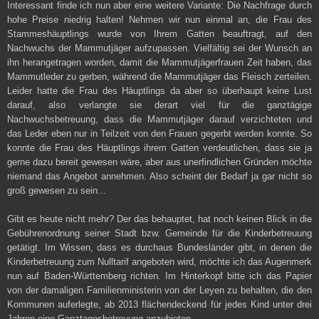
Interessant finde ich nun aber eine weitere Variante: Die Nachfrage durch
hohe Preise niedrig halten! Nehmen wir nun einmal an, die Frau des
Stammeshäuptlings wurde von Ihrem Gatten beauftragt, auf den
Nachwuchs der Mammutjäger aufzupassen. Vielfältig sei der Wunsch an
ihn herangetragen worden, damit die Mammutjägerfrauen Zeit haben, das
Mammutleder zu gerben, während die Mammutjäger das Fleisch zerteilen.
Leider hatte die Frau des Häuptlings da aber so überhaupt keine Lust
darauf, also verlangte sie derart viel für die ganztägige
Nachwuchsbetreuung, dass die Mammutjäger darauf verzichteten und
das Leder eben nur in Teilzeit von den Frauen gegerbt werden konnte. So
konnte die Frau des Häuptlings ihrem Gatten verdeutlichen, dass sie ja
gerne dazu bereit gewesen wäre, aber aus unerfindlichen Gründen möchte
niemand das Angebot annehmen. Also scheint der Bedarf ja gar nicht so
groß gewesen zu sein...
Gibt es heute nicht mehr? Der das behauptet, hat noch keinen Blick in die
Gebührenordnung seiner Stadt bzw. Gemeinde für die Kinderbetreuung
getätigt. Im Wissen, dass es durchaus Bundesländer gibt, in denen die
Kinderbetreuung zum Nulltarif angeboten wird, möchte ich das Augenmerk
nun auf Baden-Württemberg richten. Im Hinterkopf bitte ich das Papier
von der damaligen Familienministerin von der Leyen zu behalten, die den
Kommunen auferlegte, ab 2013 flächendeckend für jedes Kind unter drei
Jahren eine Ganztagesbetreuung anzubieten.