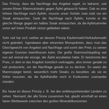
Das Prinzip, dass die Nachfrage das Angebot regelt, ist bekannt, seit
unsere Ahnen Mammutsteaks gegen Äpfel getauscht haben. Gab es eine
höhere Nachfrage nach Äpfeln, musste unser Vorfahr zwei statt nur ein
Steak eintauschen. Sank die Nachfrage nach Äpfeln, konnte er die
gleiche Menge gegen ein halbes Steak eintauschen, da die Apfelsammler
sonst auf ihrem Produkt sitzen geblieben wären.
Sehr viel hat sich seither an diesem Prinzip Käufermarkt/Verkäufermarkt
nicht geändert. Irgendwann aber erkannten Monopolisten, dass man das
Gleichgewicht von Angebot und Nachfrage und somit den Preis zu seinen
eigenen Gunsten beeinflussen kann. Der große Stammeshäuptling war
nun auf einmal der einzige, der Äpfel anzubieten hatte. Er bestimmte den
Preis, in dem er das Angebot künstlich verknappte, also immer gerade so
viel produzierte, um die Nachfrage gerade so zu decken. So waren die
Mammutjäger bereit, wesentlich mehr Steaks zu bezahlen, als sie es
früher mussten, als die Apfelhändler noch in Konkurrenz zueinander
standen.
Bis heute ist dieses Prinzip z. B. bei den erdölexportierenden Ländern zu
sehen. Niemand, der alle Sinne zusammen hat, glaubt ernsthaft an einen
fairen Wettbewerb zwischen den großen Mineralölkonzernen.