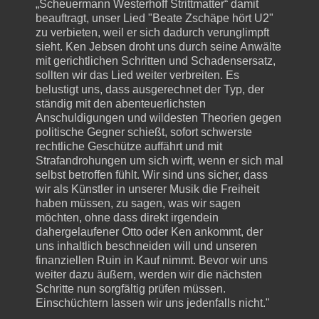
„Scheuermann Westerhoff Strittmatter“ damit
beauftragt, unser Lied "Beate Zschäpe hört U2"
zu verbieten, weil er sich dadurch verunglimpft
sieht. Ken Jebsen droht uns durch seine Anwälte
mit gerichtlichen Schritten und Schadensersatz,
sollten wir das Lied weiter verbreiten. Es
belustigt uns, dass ausgerechnet der Typ, der
ständig mit den abenteuerlichsten
Anschuldigungen und wildesten Theorien gegen
politische Gegner schießt, sofort schwerste
rechtliche Geschütze auffährt und mit
Strafandrohungen um sich wirft, wenn er sich mal
selbst betroffen fühlt. Wir sind uns sicher, dass
wir als Künstler in unserer Musik die Freiheit
haben müssen, zu sagen, was wir sagen
möchten, ohne dass direkt irgendein
dahergelaufener Otto oder Ken ankommt, der
uns inhaltlich beschneiden will und unseren
finanziellen Ruin in Kauf nimmt. Bevor wir uns
weiter dazu äußern, werden wir die nächsten
Schritte nun sorgfältig prüfen müssen.
Einschüchtern lassen wir uns jedenfalls nicht."