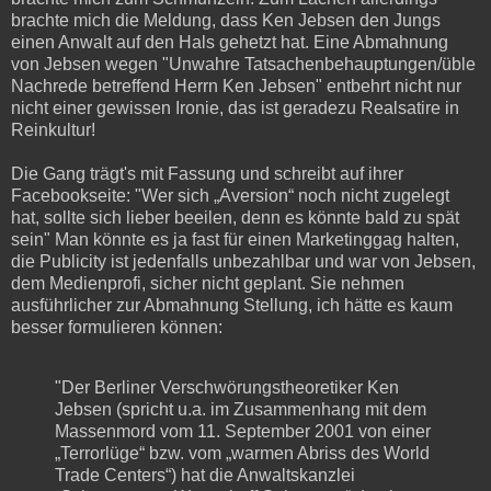
brachte mich die Meldung, dass Ken Jebsen den Jungs
einen Anwalt auf den Hals gehetzt hat. Eine Abmahnung
von Jebsen wegen "Unwahre Tatsachenbehauptungen/üble
Nachrede betreffend Herrn Ken Jebsen" entbehrt nicht nur
nicht einer gewissen Ironie, das ist geradezu Realsatire in
Reinkultur!
Die Gang trägt's mit Fassung und schreibt auf ihrer
Facebookseite: "Wer sich „Aversion“ noch nicht zugelegt
hat, sollte sich lieber beeilen, denn es könnte bald zu spät
sein" Man könnte es ja fast für einen Marketinggag halten,
die Publicity ist jedenfalls unbezahlbar und war von Jebsen,
dem Medienprofi, sicher nicht geplant. Sie nehmen
ausführlicher zur Abmahnung Stellung, ich hätte es kaum
besser formulieren können:
"Der Berliner Verschwörungstheoretiker Ken
Jebsen (spricht u.a. im Zusammenhang mit dem
Massenmord vom 11. September 2001 von einer
„Terrorlüge“ bzw. vom „warmen Abriss des World
Trade Centers“) hat die Anwaltskanzlei