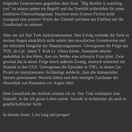
folgender Generationen gegenüber dem Staat. "Big Brother is watching
you" ist nahezu jedem ein Begriff und das Sinnbild schlechthin für einen
totalitären Überwachungsstaat. Insofern muss Science Fiction nicht
zwingend eine positive Vision der Zukunft zeichnen um Einfluss auf die
Gesellschaft zu nehmen.
Aber um auf Star Trek zurückzukommen: Den Erfolg verdankt die Serie in
meinen Augen tatsächlich nicht zuletzt den moralischen Grundwerten und
der ethischen Integrität der Hauptprotagonisten. Unvergessen die Folge aus
TOS, als Cpt. James T. Kirk Lt. Uhura küsste. Ansonsten absolut
undenkbar in den 60ern, dass ein Weißer eine schwarze Frau küsst. Zwar
geschah das in dieser Folge durch äußeren Zwang, dennoch seinerzeit ein
Skandal in den USA. Unvergessen die Episoden in TNG, in denen Cpt.
Picard als interplanetarer Archäologe aufdeckt, dass alle humanoiden
Spezies gemeinsame Wurzeln haben und dem heutigen Zuschauer die
Absurdität von Rassismus vor Augen führt.
Dem Grundfazit des Artikels stimme ich zu: Star Trek verkörpert eine
Zukunft, in der ich gerne Leben würde. Sowohl in technischer als auch in
gesellschaftlicher Sicht.
In diesem Sinne: Live long and prosper!