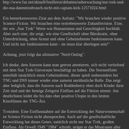
http://www.faz.net/aktuell/feuilleton/debatten/ueberwachung/star-trek-und-
die-nsa-datenmissbrauch-nicht-mit-captain-kirk-12571024.html
Ein bemerkenswertes Zitat aus dem Aufsatz: "Wir brauchen wieder positive
Science-Fiction. Wir brauchen eine erstrebenswerte Zukunftsvision. Eine,
die wie „Star Trek“ Werte wie Humanismus und Gerechtigkeit hochhält.
Aber auch eine, die zeigt, wie eine Gesellschaft ohne Bürokratie, ohne
Unterdrückung, ohne Armut und ohne Geheimdienste funktionieren kann.
Und nicht nur funktionieren kann - sie muss klar überlegen sein!"
Achtung, jetzt folgt das ultimative "Nerd-Outing":
Ich denke, dem Autoren kann man getrost attestieren, sich nicht vertiefend
mit dem Star Trek-Universum beschäftigt zu haben. Die Sternenflotte
unterhält tatsächlich einen Geheimdienst, dieser spielt insbesondere bei
TNG und DS9 immer wieder eine zumeist unrühmliche Rolle. Das zeigt
aber lediglich, dass die Autoren nach Roddenberry eben doch Kinder ihrer
Zeit sind und der heutige Zeitgeist Einfluss auf die Fiktion nimmt. Am
deutlichsten leidet die bis dato eher positive Utopie in den letzten
Kinofilmen der TNG-Ära.
Trotzdem: Eine Einflussnahme auf die Entwicklung der Naturwissenschaft
ist Science Fiction nicht abzusprechen. Auch auf die gesellschaftliche
Entwicklung hat dieses Genre, natürlich nicht nur Star Trek, großen
Einfluss. Als Orwell 1949 "1984" schrieb, prägte er das Misstrauen aller