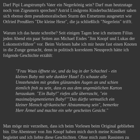
Darf Pipi Langstrumpfs Vater ein Negerkönig sein? Darf man heutzutage
noch von Zigeunern sprechen? Astrid Lindgrens Kinderbuchklassiker sahen
sich ebenso dem pseudomoralischen Sturm des Entsetzens ausgesetzt wie
Otfried Preußlers "Die kleine Hexe", die ja schließlich "Negerlein" trifft.
Warum ich das heute schreibe? Seit einigen Tagen lese ich meinem Filius
jeden Abend ein paar Seiten aus Michael Endes "Jim Knopf und Lukas der
Lokomotivführer" vor. Beim Vorlesen habe ich mir heute fast einen Knoten
in die Zunge gemacht, denn in politisch korrektem Neusprech hätte ich
folgende Geschichte erzählt:
"Frau Waas öffnete sie, und da lag in der Schachtel - ein
kleines Baby mit sehr dunkler Haut! Es schaute alle
Umstehenden mit großen glänzenden Augen an und schien
ziemlich froh zu sein, dass es aus dem ungemütlichen Karton
herauskam.
"Ein Baby!" riefen alle überrascht, "ein
maximalpigmentiertes Baby!"
"Das dürfte vermutlich ein
kleiner Mensch afrikanischer Abstammung sein", bemerkte
Herr Ärmel und machte ein sehr gescheites Gesicht
."
Man möge mir verzeihen, dass ich beim Vorlesen beim Original geblieben
bin. Die Abenteuer von Jim Knopf haben mich durch meine Kindheit
begleitet und ich liebte diese Geschichten. Ohne mich zum Rassisten zu