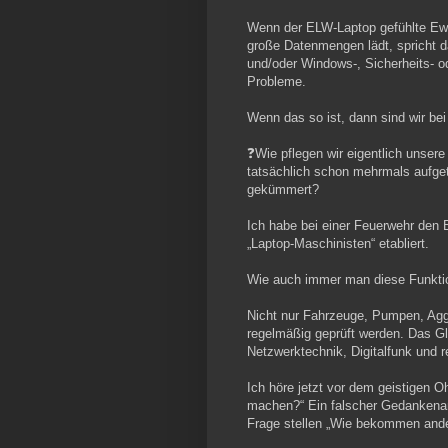
Wenn der ELW-Laptop gefühlte Ewig
große Datenmengen lädt, spricht d
und/oder Windows-, Sicherheits- o
Probleme.
Wenn das so ist, dann sind wir be
❓Wie pflegen wir eigentlich unser
tatsächlich schon mehrmals aufge
gekümmert?
Ich habe bei einer Feuerwehr den 
„Laptop-Maschinisten“ etabliert.
Wie auch immer man diese Funktion
Nicht nur Fahrzeuge, Pumpen, Agg
regelmäßig geprüft werden. Das Gle
Netzwerktechnik, Digitalfunk und r
Ich höre jetzt vor dem geistigen 
machen?“ Ein falscher Gedankenans
Frage stellen „Wie bekommen ande