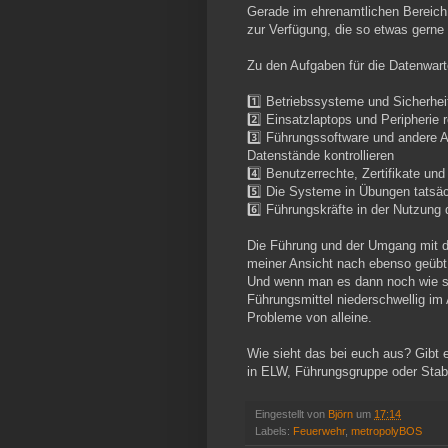
Gerade im ehrenamtlichen Bereich h
zur Verfügung, die so etwas gern
Zu den Aufgaben für die Datenwart
1️⃣ Betriebssysteme und Sicherheit
2️⃣ Einsatzlaptops und Peripherie
3️⃣ Führungssoftware und andere
Datenstände kontrollieren
4️⃣ Benutzerrechte, Zertifikate un
5️⃣ Die Systeme in Übungen tatsäch
6️⃣ Führungskräfte in der Nutzung
Die Führung und der Umgang mit 
meiner Ansicht nach ebenso geübt 
Und wenn man es dann noch wie se
Führungsmittel niederschwellig im 
Probleme von alleine.
Wie sieht das bei euch aus? Gibt e
in ELW, Führungsgruppe oder Stab
Eingestellt von
Björn
um
17:14
Labels:
Feuerwehr
,
metropolyBOS