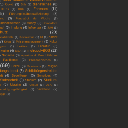
(5)
dienstliches
(8)
Covid
(3)
Diät
(1)
Ehrenamt
(11)
DLRG
(1)
DRK
(1)
25)
Führungskräftequalifizierung
(3)
ung
(3)
Fundstück der Woche
(1)
undheitswesen
(3)
Hobby
(2)
Homeoffice
haft
(3)
Impfung
(4)
Influenza
(3)
JUH
(1)
hutz
(20)
Kinder
satzkräfte
(1)
Kevinismus
(1)
KI
(1)
7)
Krisenmanagement
(3)
Kultur
Krieg
(1)
Literatur
(3)
ligenz
(1)
Lektüre
(1)
metropolyBOS
(12)
keting
(4)
MBA
(1)
Nonsens
(3)
)
opentowork Geschäftliches
Pazifismus
(2)
Philosophisches
(1)
(69)
Polizei
(3)
Religion
Rassismus
(1)
tungsdienst
(5)
Schildbürgerstreiche
ft
(4)
Segelfliegen
(3)
Sonstiges
(4)
Stabsarbeit
(9)
Studium;
Studium
(2)
r
(5)
Ukraine
(2)
Urlaub
(1)
USA
(1)
Vodafone
(2)
erteidigungsfähigkeit
(1)
igge
(1)