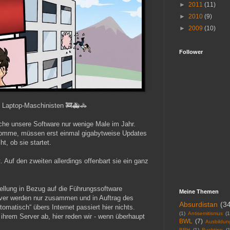
►
2011
(11)
►
2010
(9)
►
2009
(10)
Follower
d Laptop-Maschinisten 🚒🚑🚓
che unsere Software nur wenige Male im Jahr.
omme, müssen erst einmal gigabytweise Updates
, ob sie startet.
fft. Auf den zweiten allerdings offenbart sie ein ganz
ellung in Bezug auf die Führungssoftware
Meine Themen
ver werden nur zusammen und in Auftrag des
Absurdistan
(3
matisch“ übers Internet passiert hier nichts.
(1)
Antisemitismus
(1
i ihrem Server ab, hier reden wir - wenn überhaupt
BWL
(7)
Ausbildun
BRH
(1)
Buchtipp
(1