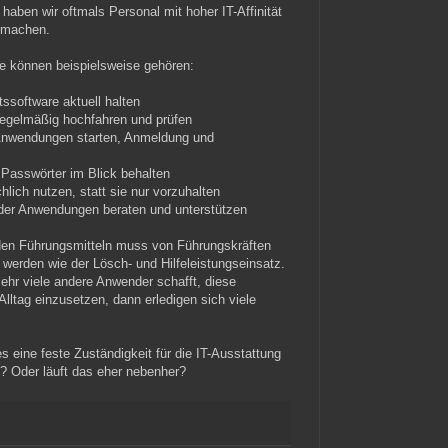
aben wir oftmals Personal mit hoher IT-Affinität
e machen.
e können beispielsweise gehören:
ssoftware aktuell halten
 regelmäßig hochfahren und prüfen
 Anwendungen starten, Anmeldung und
d Passwörter im Blick behalten
lich nutzen, statt sie nur vorzuhalten
 der Anwendungen beraten und unterstützen
den Führungsmitteln muss von Führungskräften
werden wie der Lösch- und Hilfeleistungseinsatz.
hr viele andere Anwender schafft, diese
Alltag einzusetzen, dann erledigen sich viele
s eine feste Zuständigkeit für die IT-Ausstattung
? Oder läuft das eher nebenher?