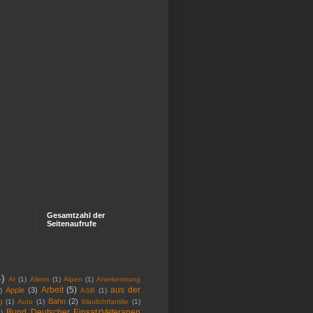
Gesamtzahl der
Seitenaufrufe
4)
AI
(1)
Aliens
(1)
Alpen
(1)
Anerkennung
Arbeit
(5)
aus der
Apple
(3)
)
ASB
(1)
Bahn
(2)
g
(1)
Auto
(1)
blaulichtfamilie
(1)
Bund Deutscher EinsatzVeteranen
)