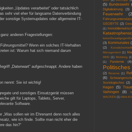
(5)
Bundeswehr
keiten „Updates verarbeitet“ oder tatsächlich
Digitalisierung
(3)
as sehr viel eher für langsame Datenverbindung
Feuerwehr
(
der sonstige Systemupdates oder allgemeine IT-
Führungsunterstütz
GEOBYTE
(2)
Ges
Immobilienwirtsc
(1)
Katastrophensc
i ganz anderen Fragestellungen:
keineGewaltgegenEin
Kommunales
(
(3)
e Führungsmittel? Wenn ein solches IT-Verhalten
(2)
KünstlicheIntel
treten ist: Warum hat sich niemand darum
Mar
Management
(1)
MHD
(1)
Mobbing
(1
Pandemie
(4)
(1)
Begriff „Datenwart“ aufgeschnappt. Andere haben
Politisches
Ret
(2)
Reserve
(1)
(6)
Schwangerscha
 nennt: Sie ist wichtig!
Soziologisches
(2)
Hagen
(5)
Traue
Vaihingen
(8)
V
regate und sonstiges Einsatzgerät müssen
WACKEN
(1)
Web-Kn
iche gilt für Laptops, Tablets, Server,
elevante Software.
Ohr „Was sollen wir im Ehrenamt denn noch alles
atz, wie ich finde. Sollte man nicht eher die
re das hin?“