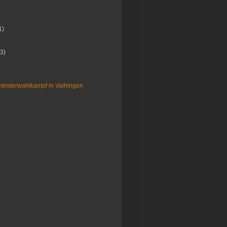
1)
(3)
eisterwahlkampf in Vaihingen