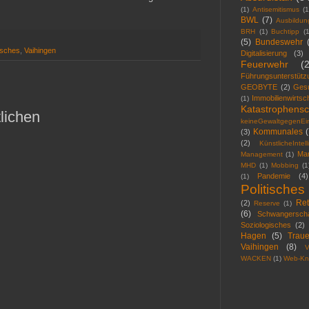
(1)
Antisemitismus
(1
BWL
(7)
Ausbildun
BRH
(1)
Buchtipp
(1
(5)
Bundeswehr
tisches
,
Vaihingen
Digitalisierung
(3)
Feuerwehr
(
Führungsunterstütz
GEOBYTE
(2)
Ges
Immobilienwirtsc
(1)
Katastrophensc
lichen
keineGewaltgegenEin
Kommunales
(
(3)
(2)
KünstlicheIntel
Mar
Management
(1)
MHD
(1)
Mobbing
(1
Pandemie
(4)
(1)
Politisches
Ret
(2)
Reserve
(1)
(6)
Schwangerscha
Soziologisches
(2)
Hagen
(5)
Traue
Vaihingen
(8)
V
WACKEN
(1)
Web-Kn