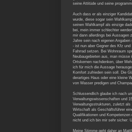
seine Attitüde und seine programm
Auch dass er als einziger Kandidat 
wurde, diese sogar sein Wahlka
seinen Wahlkampf als einzige dadur
bei, mein immer schlechter werdend
mir dann allerdings bei Aussagen z
Jahre sein nach eigenen Angaben s
- ist nun aber Gegner des Kfz und
Fahrrad setzen. Bei Wohnraum spr
Neubaugebieten aus, man müsse ü
Ortskernen nachdenken, über Mehr
ich für mich die Aussage herausg
Komfort zufrieden sein soll. Die G
derartiges Haus oder eine kleine 
von Wasser predigen und Champag
Schlussendlich glaube ich nach un
Verwaltungswissenschaften und 15 
Verwaltungsstrukturen, zuletzt als 
Wirtschaft als Geschäftsführer e
Qualifikationen und Kompetenzen 
nicht und ich bin mir sehr sicher:
Meine Stimme geht daher an Matthi