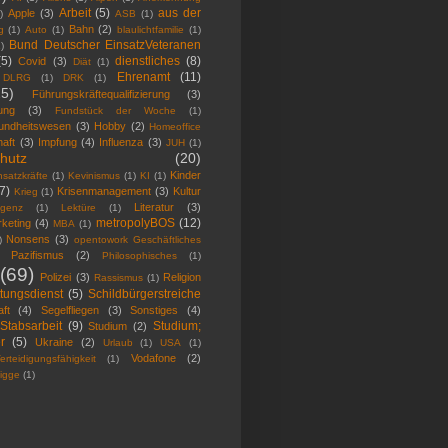
Arbeit
(5)
aus der
Apple
(3)
)
ASB
(1)
Bahn
(2)
g
(1)
Auto
(1)
blaulichtfamilie
(1)
Bund Deutscher EinsatzVeteranen
)
(5)
dienstliches
(8)
Covid
(3)
Diät
(1)
Ehrenamt
(11)
DLRG
(1)
DRK
(1)
25)
Führungskräftequalifizierung
(3)
ung
(3)
Fundstück der Woche
(1)
undheitswesen
(3)
Hobby
(2)
Homeoffice
haft
(3)
Impfung
(4)
Influenza
(3)
JUH
(1)
hutz
(20)
Kinder
satzkräfte
(1)
Kevinismus
(1)
KI
(1)
7)
Krisenmanagement
(3)
Kultur
Krieg
(1)
Literatur
(3)
ligenz
(1)
Lektüre
(1)
metropolyBOS
(12)
keting
(4)
MBA
(1)
Nonsens
(3)
)
opentowork Geschäftliches
Pazifismus
(2)
Philosophisches
(1)
(69)
Polizei
(3)
Religion
Rassismus
(1)
tungsdienst
(5)
Schildbürgerstreiche
ft
(4)
Segelfliegen
(3)
Sonstiges
(4)
Stabsarbeit
(9)
Studium;
Studium
(2)
r
(5)
Ukraine
(2)
Urlaub
(1)
USA
(1)
Vodafone
(2)
erteidigungsfähigkeit
(1)
igge
(1)