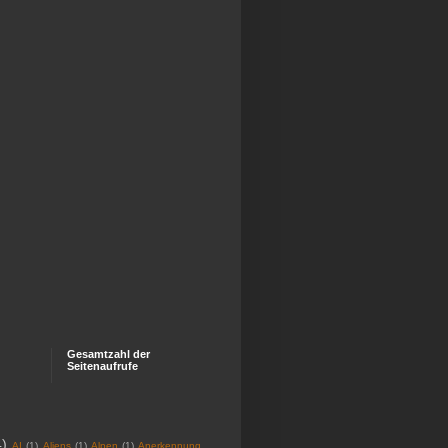
Gesamtzahl der
Seitenaufrufe
4)
AI
(1)
Aliens
(1)
Alpen
(1)
Anerkennung