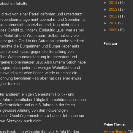
►
2013
(16)
atischen Inhalte.
►
2012
(13)
direkt von einer Partei gefördert und unterstützt
►
2011
(11)
mpfspendenmanagement übernahm und Spenden für
►
2010
(9)
ch steuerlich absetzbar sind, trug nicht dazu
es Gefühl zu lindern. Endgültig „aus“ war es bei
►
2009
(10)
u Mobilität und Wohnraum. Selbst hat er viele
ehr gutes Geld in der Automobilbranche verdient
Follower
 möchte die Bürgerinnen und Bürger lieber aufs
ach er sich quasi gegen die Schaffung von
ber Wohnraumverdichtung in Innenstadt und
generationenhäuser usw. Also unterm Strich habe
ezogen, dass jeder mit weniger Wohnfläche und
laubwürdigkeit wäre höher, würde er selbst ein
Wohnung bewohnen - so aber hat das eher etwas
ner trinken.
ter anderem einigen Semestern Politik- und
Jahren beruflicher Tätigkeit in behördenähnlichen
Referatsleiter und nun 6 Jahren in der freien
ine gewisse Ahnung von den notwendigen
eines Oberbürgermeisters zu haben. Ich habe sie
 Uwe Skrzypek auch nicht.
Meine Themen
as Beck. Ich wünsche ihm viel Erfolg für den
Absurdistan
(3