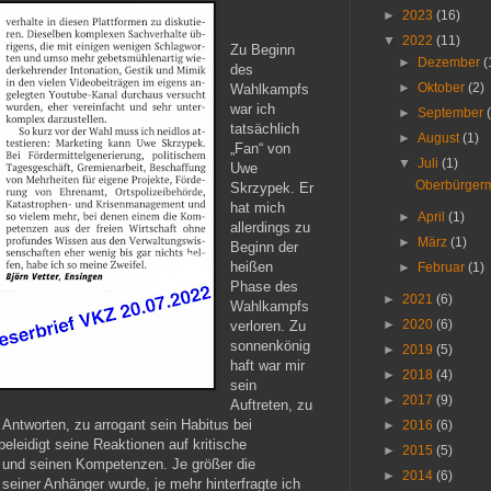
►
2023
(16)
▼
2022
(11)
Zu Beginn
►
Dezember
(
des
►
Oktober
(2)
Wahlkampfs
war ich
►
September
tatsächlich
►
August
(1)
„Fan“ von
▼
Juli
(1)
Uwe
Oberbürgerm
Skrzypek. Er
hat mich
►
April
(1)
allerdings zu
►
März
(1)
Beginn der
heißen
►
Februar
(1)
Phase des
►
2021
(6)
Wahlkampfs
►
2020
(6)
verloren. Zu
sonnenkönig
►
2019
(5)
haft war mir
►
2018
(4)
sein
►
2017
(9)
Auftreten, zu
 Antworten, zu arrogant sein Habitus bei
►
2016
(6)
leidigt seine Reaktionen auf kritische
►
2015
(5)
n und seinen Kompetenzen. Je größer die
►
2014
(6)
einer Anhänger wurde, je mehr hinterfragte ich