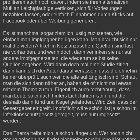
profitieren auch noch davon, indem sie ihren alternativen
Müll an Leichtgläubige verticken, sich für Vorlesungen
bezahlen lassen, oder einfach Einnahmen durch Klicks auf
Facebook oder über Werbung generieren.
Es ist manchmal sogar ziemlich lustig zuzusehen, wie
einfach man Impfgegner belügen kann. Man braucht sich nur
mal die vielen Artikel im Netz anzusehen. Quellen sind fast
nie vorhanden, und wenn doch, dann verlinken sie nur auf
andere Impfgegnerseiten, die wiederum selbst keine
Quellen angeben. Wird dann doch mal eine Studie zitiert,
dann kann sich der Autor darauf verlassen, dass die ohnehin
keiner überprüft, auch weil die alle auf Englisch sind. Schaut
man die sich dann näher an, haben sie oft nicht mal etwas
mit dem Thema zu tun. Eigentlich auch recht traurig, dass
man Leute so einfach hinters Licht führen kann, und die
deshalb dann Kind und Kegel gefährden. Wird Zeit, dass der
Gesetzgeber eingreift. Impfpflicht wäre schön. Ist ja schon im
Infektionsschutzgesetz geregelt, muss nur umgesetzt
werden.
Das Thema treibt mich ja schon länger um. Wer noch nicht
genug gelesen hat, findet hier meine persönliche Motivation: