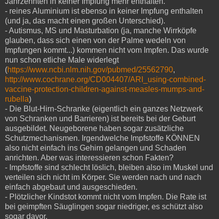
Jahrzehnten in keiner Impfung mehr enthalten.
- reines Aluminium ist ebenso in keiner Impfung enthalten
(und ja, das macht einen großen Unterschied).
- Autismus, MS und Masturbation (ja, manche Wirrköpfe
glauben, dass sich einen von der Palme wedeln von
Impfungen kommt...) kommen nicht vom Impfen. Das wurde
nun schon etliche Male widerlegt
(
https://www.ncbi.nlm.nih.gov/pubmed/25562790
,
http://www.cochrane.org/CD004407/ARI_using-combined-
vaccine-protection-children-against-measles-mumps-and-
rubella
)
- Die Blut-Hirn-Schranke (eigentlich ein ganzes Netzwerk
von Schranken und Barrieren) ist bereits bei der Geburt
ausgebildet. Neugeborene haben sogar zusätzliche
Schutzmechanismen. Irgendwelche Impfstoffe KÖNNEN
also nicht einfach ins Gehirn gelangen und Schaden
anrichten. Aber was interessieren schon Fakten?
- Impfstoffe sind schlecht löslich, bleiben also im Muskel und
verteilen sich nicht im Körper. Sie werden nach und nach
einfach abgebaut und ausgeschieden.
- Plötzlicher Kindstot kommt nicht vom Impfen. Die Rate ist
bei geimpften Säuglingen sogar niedriger, es schützt also
sogar davor.