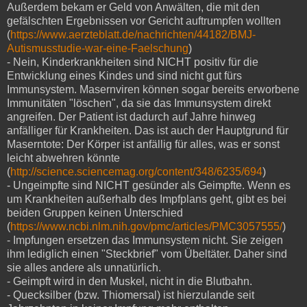
Außerdem bekam er Geld von Anwälten, die mit den
gefälschten Ergebnissen vor Gericht auftrumpfen wollten
(
https://www.aerzteblatt.de/nachrichten/44182/BMJ-
Autismusstudie-war-eine-Faelschung
)
- Nein, Kinderkrankheiten sind NICHT positiv für die
Entwicklung eines Kindes und sind nicht gut fürs
Immunsystem. Masernviren können sogar bereits erworbene
Immunitäten "löschen", da sie das Immunsystem direkt
angreifen. Der Patient ist dadurch auf Jahre hinweg
anfälliger für Krankheiten. Das ist auch der Hauptgrund für
Maserntote: Der Körper ist anfällig für alles, was er sonst
leicht abwehren könnte
(
http://science.sciencemag.org/content/348/6235/694
)
- Ungeimpfte sind NICHT gesünder als Geimpfte. Wenn es
um Krankheiten außerhalb des Impfplans geht, gibt es bei
beiden Gruppen keinen Unterschied
(
https://www.ncbi.nlm.nih.gov/pmc/articles/PMC3057555/
)
- Impfungen ersetzen das Immunsystem nicht. Sie zeigen
ihm lediglich einen "Steckbrief" vom Übeltäter. Daher sind
sie alles andere als unnatürlich.
- Geimpft wird in den Muskel, nicht in die Blutbahn.
- Quecksilber (bzw. Thiomersal) ist hierzulande seit