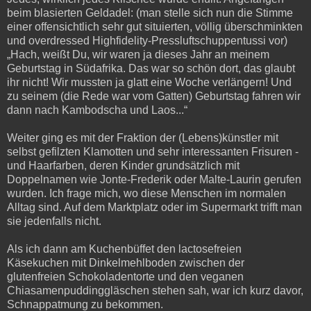
beim blasierten Geldadel: (man stelle sich nun die Stimme
einer offensichtlich sehr gut situierten, völlig überschminkten
und overdressed Highfidelity-Pressluftschuppentussi vor)
„Hach, weißt Du, wir waren ja dieses Jahr an meinem
Geburtstag in Südafrika. Das war so schön dort, das glaubt
ihr nicht! Wir mussten ja glatt eine Woche verlängern! Und
zu seinem (die Rede war vom Gatten) Geburtstag fahren wir
dann nach Kambodscha und Laos...“
Weiter ging es mit der Fraktion der (Lebens)künstler mit
selbst gefilzten Klamotten und sehr interessanten Frisuren -
und Haarfarben, deren Kinder grundsätzlich mit
Doppelnamen wie Jonte-Frederik oder Malte-Laurin gerufen
wurden. Ich frage mich, wo diese Menschen im normalen
Alltag sind. Auf dem Marktplatz oder im Supermarkt trifft man
sie jedenfalls nicht.
Als ich dann am Kuchenbüffet den lactosefreien
Käsekuchen mit Dinkelmehlboden zwischen der
glutenfreien Schokoladentorte und den veganen
Chiasamenpuddinggläschen stehen sah, war ich kurz davor,
Schnappatmung zu bekommen.