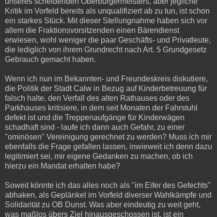
unseres scheidenden Oberbürgermeisters, aber jegliche
Kritik im Vorfeld bereits als unqualifiziert ab zu tun, ist schon
ein starkes Stück. Mit dieser Stellungnahme haben sich vor
allem die Fraktionsvorsitzenden einen Bärendienst
erwiesen, wohl weniger die paar Geschäfts- und Privatleute,
die lediglich von ihrem Grundrecht nach Art. 5 Grundgesetz
Gebrauch gemacht haben.
Wenn ich nun im Bekannten- und Freundeskreis diskutiere,
die Politik der Stadt Calw in Bezug auf Kinderbetreuung für
falsch halte, den Verfall des alten Rathauses oder des
Parkhauses kritisiere, in dem seit Monaten der Fahrstuhl
defekt ist und die Treppenaufgänge für Kinderwägen
schadhaft sind - laufe ich dann auch Gefahr, zu einer
"ominösen" Vereinigung gerechnet zu werden? Muss ich mir
ebenfalls die Frage gefallen lassen, inwieweit ich denn dazu
legitimiert sei, mir eigene Gedanken zu machen, ob ich
hierzu ein Mandat erhalten habe?
Soweit könnte ich das alles noch als "im Eifer des Gefechts"
abhaken, als Geplänkel im Vorfeld diverser Wahlkämpfe und
Solidarität zu OB Dunst. Was aber eindeutig zu weit geht,
was maßlos übers Ziel hinausgeschossen ist, ist ein