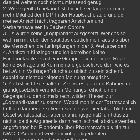
das bei weitem noch nicht umfassend genug.
2. Wie eigentlich bekannt ist, bin ich seit längerem nicht
mehr Mitglied der FDP. In der Hauptsache aufgrund der
meiner Ansicht nicht tragbaren Ansichten und
Verhaltensweisen in Sachen Corona.
3. Es wurde keine „Kopfprämie“ ausgesetzt. Wer das so
wahrnimmt, über den sagt das deutlich mehr aus als über
die Menschen, die für Impfungen in der 3. Welt spenden.
4. Annkatrin Kinzinger und ich betreiben keine
Facebookseite, es ist eine Gruppe - auf der in der Regel
keine Beiträge und Kommentare gelöscht werden, wie es
bei „Wir in Vaihingen“ durchaus üblich zu sein scheint,
sobald es nicht der eigenen Meinung entspricht.
5. Ziel ist nicht zu spalten - Ziel ist es, ganz im Rahmen der
grundgesetzlich verbrieften Meinungsfreiheit, einen
Gegenpol zu den oftmals recht wilden Thesen zur
„Coronadiktatur“ zu setzen. Wobei man in der Tat tatsächlich
trefflich darüber diskutieren könnte, wer hier tatsächlich die
Gesellschaft spaltet - aber erfahrungsgemäß führt das zu
nichts, da die Argumente dann recht schnell abstrus werden,
angefangen bei Plandemie über Pharmamafia bis hin zur
NWO, QAnon und weiteren völlig abgedrehten
postfaktischen Verschwörungstheorien.