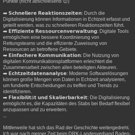
Punkte (nicht abschließend 😉)
➡️ 𝗦𝗰𝗵𝗻𝗲𝗹𝗹𝗲𝗿𝗲 𝗥𝗲𝗮𝗸𝘁𝗶𝗼𝗻𝘀𝘇𝗲𝗶𝘁𝗲𝗻: Durch die
Digitalisierung können Informationen in Echtzeit erfasst und
geteilt werden, was zu schnelleren Reaktionszeiten führt.
➡️ 𝗘𝗳𝗳𝗶𝘇𝗶𝗲𝗻𝘁𝗲 𝗥𝗲𝘀𝘀𝗼𝘂𝗿𝗰𝗲𝗻𝘃𝗲𝗿𝘄𝗮𝗹𝘁𝘂𝗻𝗴: Digitale Tools
ermöglichen eine bessere Koordinierung von
Rettungsteams und die effiziente Zuweisung von
Ressourcen an betroffene Gebiete.
➡️ 𝗘𝗶𝗻𝗳𝗮𝗰𝗵𝗲𝗿𝗲 𝗞𝗼𝗺𝗺𝘂𝗻𝗶𝗸𝗮𝘁𝗶𝗼𝗻: Die Nutzung von
digitalen Kommunikationsplattformen erleichtert die
Zusammenarbeit zwischen allen beteiligten Akteuren.
➡️ 𝗘𝗰𝗵𝘁𝘇𝗲𝗶𝘁𝗱𝗮𝘁𝗲𝗻𝗮𝗻𝗮𝗹𝘆𝘀𝗲: Moderne Softwarelösungen
können große Mengen von Daten in Echtzeit analysieren,
um fundierte Entscheidungen zu treffen und Trends zu
identifizieren.
➡️ 𝗙𝗹𝗲𝘅𝗶𝗯𝗶𝗹𝗶𝘁ä𝘁 𝘂𝗻𝗱 𝗦𝗸𝗮𝗹𝗶𝗲𝗿𝗯𝗮𝗿𝗸𝗲𝗶𝘁: Die Digitalisierung
ermöglicht es, die Kapazitäten des Stabs bei Bedarf flexibel
anzupassen und zu erweitern.
...
Mittlerweile hat sich das Rad der Geschichte weitergedreht.
Ich war nach meiner Zeit beim DRK-Landesverband Baden-